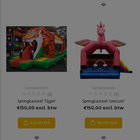
Springkastelen
Springkastelen
(0)
(0)
Springkasteel 'Tijger'
Springkasteel 'Unicorn'
€150,00 excl. btw
€150,00 excl. btw
RESERVEER
RESERVEER