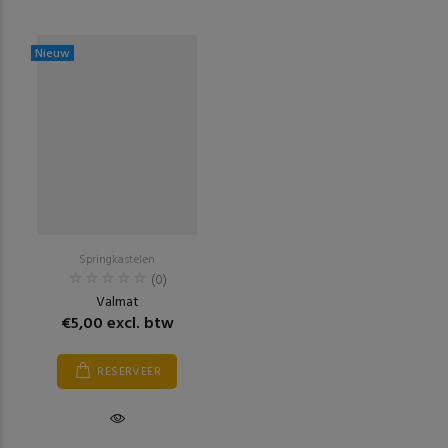
Nieuw
Springkastelen
(0)
Valmat
€5,00 excl. btw
RESERVEER