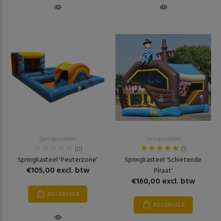
Springkastelen
Springkastelen
(0)
(1)
Springkasteel 'Peuterzone'
Springkasteel 'Schietende
€105,00 excl. btw
Piraat'
€160,00 excl. btw
RESERVEER
RESERVEER