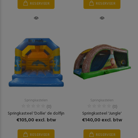
RESERVEER
RESERVEER
Springkastelen
Springkastelen
(0)
(0)
Springkasteel 'Dollie' de dolfijn
Springkasteel 'Jungle'
€105,00 excl. btw
€140,00 excl. btw
RESERVEER
RESERVEER