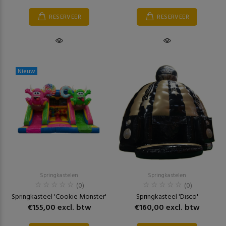
RESERVEER
RESERVEER
Nieuw
Springkastelen
Springkastelen
(0)
(0)
Springkasteel 'Cookie Monster'
Springkasteel 'Disco'
€155,00 excl. btw
€160,00 excl. btw