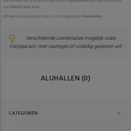
We komen dit leveren en ophalen In
Grammene
mits een leverkost
van
€60,00 excl. btw
.
Afhalen kan uiteraard ook in ons magazijn in
Meulebeke
Verschillende combinaties mogelijk zoals
transparant, met raampjes of volledig gesloten wit
ALUHALLEN
(0)
CATEGORIËN