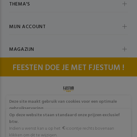
THEMA'S
MIJN ACCOUNT
MAGAZIJN
FEESTEN DOE JE MET FJESTUM !
© fjestum 2020-2026. All Rights Reserved
Cookie & Privacy
Deze site maakt gebruik van cookies voor een optimale
Policy
gebruikservaring
Door op "Akkoord" te klikken of verder gebruik te maken
Op deze website staan standaard onze prijzen exclusief
van deze website gaat stemt u in met het gebruik van deze
btw.
cookies. Wens je meer info omtrent deze cookies? Klik dan
Indien u wenst kan u op het
icoontje rechts bovenaan
op "Meer info".
klikken om dit te wijzigen.