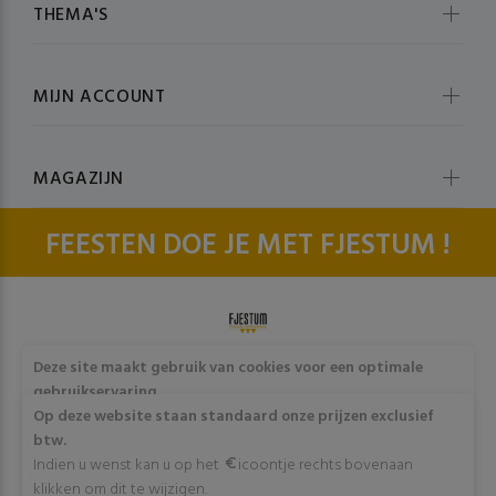
THEMA'S
MIJN ACCOUNT
MAGAZIJN
FEESTEN DOE JE MET FJESTUM !
© fjestum 2020-2026. All Rights Reserved
Cookie & Privacy
Deze site maakt gebruik van cookies voor een optimale
Policy
gebruikservaring
Door op "Akkoord" te klikken of verder gebruik te maken
Op deze website staan standaard onze prijzen exclusief
van deze website gaat stemt u in met het gebruik van deze
btw.
cookies. Wens je meer info omtrent deze cookies? Klik dan
Indien u wenst kan u op het
icoontje rechts bovenaan
op "Meer info".
klikken om dit te wijzigen.