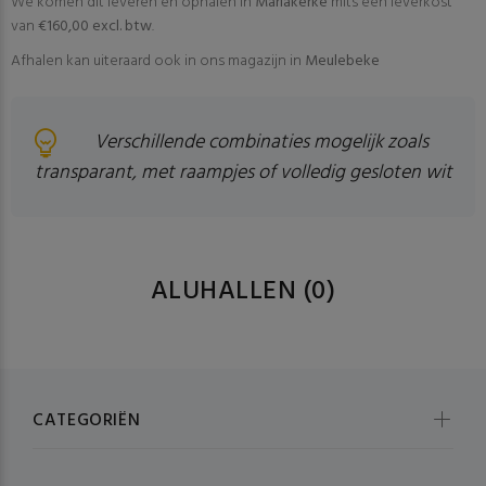
We komen dit leveren en ophalen In
Mariakerke
mits een leverkost
van
€160,00 excl. btw
.
Afhalen kan uiteraard ook in ons magazijn in
Meulebeke
Verschillende combinaties mogelijk zoals
transparant, met raampjes of volledig gesloten wit
ALUHALLEN
(0)
CATEGORIËN