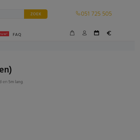
051 725 505
ZOEK
euw!
BLE
FAQ
en)
d
en
5m lang
.