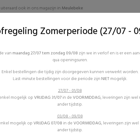
uiteraard ook in ons magazijn in
Meulebeke
ofregeling Zomerperiode (27/07 - 0
Verschillende combinaties mogelijk zoals transparant,
ode van
maandag 27/07 tem zondag 09/08
zijn we in verlof en is er een aa
qua openingsuren.
ALLEN
(0)
Enkel bestellingen die tijdig zijn doorgegeven kunnen verwerkt worden.
Last-minute bestellingen voor die periode zijn
NIET
mogelijk.
27/07 - 01/08
 enkel mogelijk op
VRIJDAG 31/07
in de
VOORMIDDAG
, leveringen zijn wel
STEN DOE JE MET FJESTUM !
ander tijdstip.
03/08 - 09/08
 enkel mogelijk op
VRIJDAG 07/08
in de
VOORMIDDAG
, leveringen zijn we
ander tijdstip.
MIJN ACCOUNT