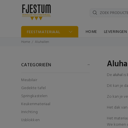
HOME
LEVERINGEN
FEESTMATERIAAL
Home
Aluhallen
Aluha
CATEGORIEËN
De
aluhal
is 
Meubilair
Dit kan je d
Gedekte tafel
Springkastelen
Zo kan je v
Keukenmateriaal
Het dak va
Inrichting
Het materia
IJsblokken
We komen di