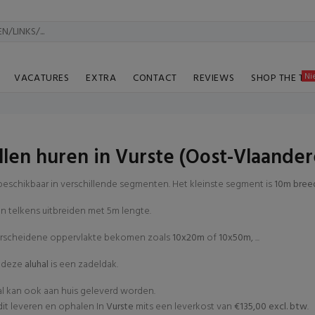
Ni
VACATURES
EXTRA
CONTACT
REVIEWS
SHOP THE TA
llen huren in Vurste (Oost-Vlaander
beschikbaar in verschillende segmenten. Het kleinste segment is
10m bree
an telkens uitbreiden met 5m lengte.
erscheidene oppervlakte bekomen zoals
10x20m
of
10x50m
, ...
n deze
aluhal
is een zadeldak.
al kan ook aan huis geleverd worden.
t leveren en ophalen In
Vurste
mits een leverkost van
€135,00 excl. btw
.