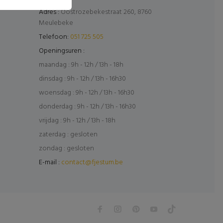
Adres :
Oostrozebekestraat 260, 8760
Meulebeke
Telefoon:
051 725 505
Openingsuren :
maandag : 9h - 12h / 13h - 18h
dinsdag : 9h - 12h / 13h - 16h30
woensdag : 9h - 12h / 13h - 16h30
donderdag : 9h - 12h / 13h - 16h30
vrijdag : 9h - 12h / 13h - 18h
zaterdag : gesloten
zondag : gesloten
E-mail :
contact@fjestum.be