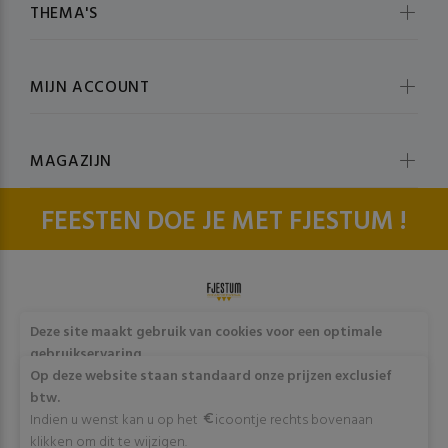
THEMA'S
MIJN ACCOUNT
MAGAZIJN
FEESTEN DOE JE MET FJESTUM !
© fjestum 2020-2026. All Rights Reserved
Cookie & Privacy
Deze site maakt gebruik van cookies voor een optimale
Policy
gebruikservaring
Door op "Akkoord" te klikken of verder gebruik te maken
Op deze website staan standaard onze prijzen exclusief
van deze website gaat stemt u in met het gebruik van deze
btw.
cookies. Wens je meer info omtrent deze cookies? Klik dan
Indien u wenst kan u op het
icoontje rechts bovenaan
op "Meer info".
klikken om dit te wijzigen.