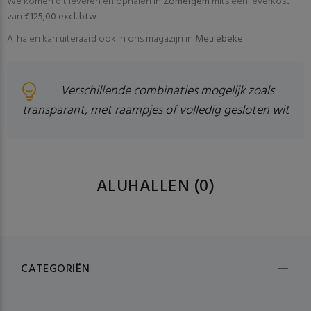
We komen dit leveren en ophalen In
Zomergem
mits een leverkost
van
€125,00 excl. btw
.
Afhalen kan uiteraard ook in ons magazijn in
Meulebeke
Verschillende combinaties mogelijk zoals
transparant, met raampjes of volledig gesloten wit
ALUHALLEN
(0)
CATEGORIËN