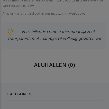
We komen dit leveren en ophalen In
Zandvoorde
mits een leverkost
van
€165,00 excl. btw
.
Afhalen kan uiteraard ook in ons magazijn in
Meulebeke
Verschillende combinaties mogelijk zoals
transparant, met raampjes of volledig gesloten wit
ALUHALLEN
(0)
CATEGORIËN