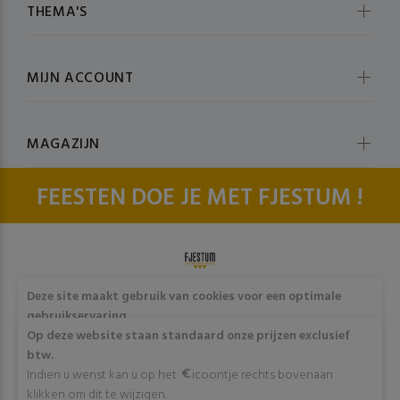
THEMA'S
MIJN ACCOUNT
MAGAZIJN
FEESTEN DOE JE MET FJESTUM !
© fjestum 2020-2026. All Rights Reserved
Cookie & Privacy
Deze site maakt gebruik van cookies voor een optimale
Policy
gebruikservaring
Door op "Akkoord" te klikken of verder gebruik te maken
Op deze website staan standaard onze prijzen exclusief
van deze website gaat stemt u in met het gebruik van deze
btw.
cookies. Wens je meer info omtrent deze cookies? Klik dan
Indien u wenst kan u op het
icoontje rechts bovenaan
op "Meer info".
klikken om dit te wijzigen.