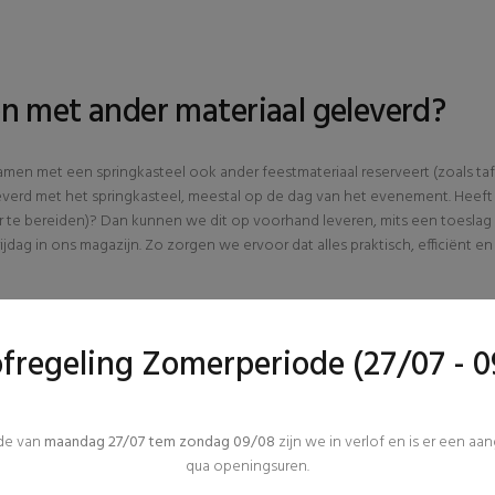
n met ander materiaal geleverd?
men met een springkasteel ook ander feestmateriaal reserveert (zoals taf
eleverd met het springkasteel, meestal op de dag van het evenement. Heeft
oor te bereiden)? Dan kunnen we dit op voorhand leveren, mits een toeslag
ijdag in ons magazijn. Zo zorgen we ervoor dat alles praktisch, efficiënt en
ofregeling Zomerperiode (27/07 - 0
ode van
maandag 27/07 tem zondag 09/08
zijn we in verlof en is er een aa
qua openingsuren.