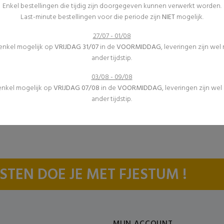
Enkel bestellingen die tijdig zijn doorgegeven kunnen verwerkt worden.
Last-minute bestellingen voor die periode zijn
NIET
mogelijk.
27/07 - 01/08
 enkel mogelijk op
VRIJDAG 31/07
in de
VOORMIDDAG
, leveringen zijn wel
ander tijdstip.
03/08 - 09/08
 enkel mogelijk op
VRIJDAG 07/08
in de
VOORMIDDAG
, leveringen zijn we
ander tijdstip.
STEN DOE JE MET FJESTUM !