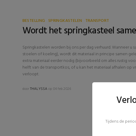
BESTELLING
SPRINGKASTELEN
TRANSPORT
Wordt het springkasteel same
Springkastelen worden bij ons per dag verhuurd. Wanneer u sa
stoelen of koeling), wordt dit materiaal in principe samen g
extra materiaal eerder nodig (bijvoorbeeld om alles rustig v
helft van de transportkos, of u kan het materiaal afhalen op vr
verloopt.
door
THALYSSA
op 04 feb 2026
Verl
Tijdens de peri