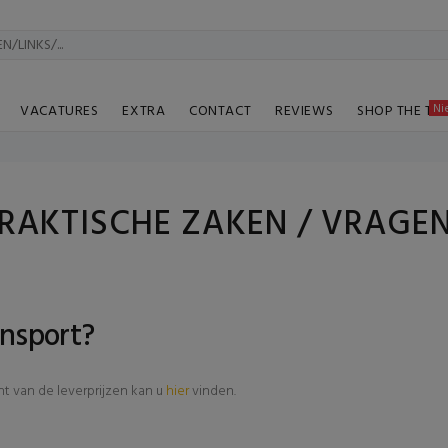
Ni
VACATURES
EXTRA
CONTACT
REVIEWS
SHOP THE TA
RAKTISCHE ZAKEN / VRAGE
ansport?
ht van de leverprijzen kan u
hier
vinden.