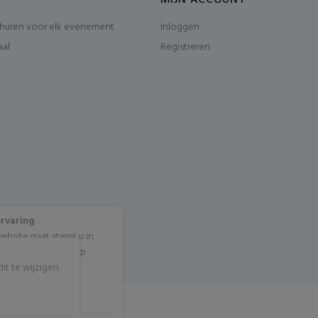
MIJN ACCOUNT
huren voor elk evenement
Inloggen
aal
Registreren
ervaring
ebsite gaat stemt u in
cookies? Klik dan op
t te wijzigen.
rivacy Policy