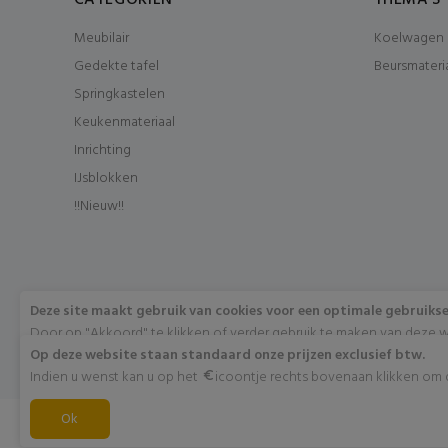
CATEGORIËN
THEMA'S
Meubilair
Koelwagen 
Gedekte tafel
Beursmateri
Springkastelen
Keukenmateriaal
Inrichting
IJsblokken
!!Nieuw!!
Deze site maakt gebruik van cookies voor een optimale gebruiks
Door op "Akkoord" te klikken of verder gebruik te maken van deze w
met het gebruik van deze cookies. Wens je meer info omtrent deze 
Op deze website staan standaard onze prijzen exclusief btw.
"Meer info".
Indien u wenst kan u op het
icoontje rechts bovenaan klikken om di
Akkoord
Ok
Meer info
© fjestum 2020-2026. All Rights Reserved
Cookie & P