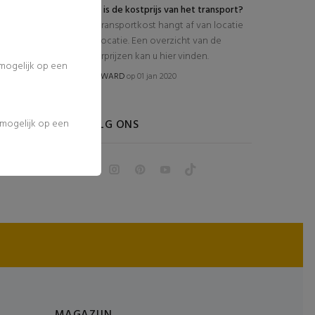
Wat is de kostprijs van het transport?
De transportkost hangt af van locatie
tot locatie. Een overzicht van de
leverprijzen kan u hier vinden.
 mogelijk op een
door
WARD
op 01 jan 2020
l mogelijk op een
VOLG ONS