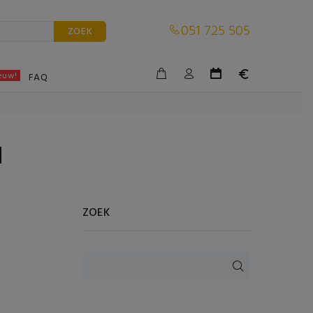
051 725 505
ZOEK
euw!
BLE
FAQ
N
ZOEK