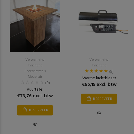
Verwarming
Verwarming
Inrichting
Inrichting
Receptietafels
(9)
Meubilair
Warme luchtblazer
(0)
€66,15 excl. btw
Vuurtafel
€73,76 excl. btw
RESERVEER
RESERVEER