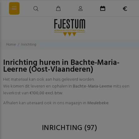
Home
Inrichting
Inrichting huren in Bachte-Maria-
Leerne (Oost-Vlaanderen)
Het materiaal kan ook aan huis geleverd worden.
We komen dit leveren en ophalen In
Bachte-Maria-Leerne
mits een
leverkost van
€100,00 excl. btw
.
Afhalen kan uiteraard ook in ons magazijn in
Meulebeke
INRICHTING
(97)