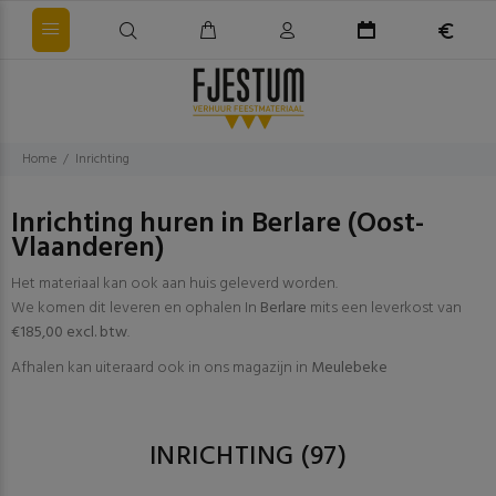
Home
Inrichting
Inrichting huren in Berlare (Oost-
Vlaanderen)
Het materiaal kan ook aan huis geleverd worden.
We komen dit leveren en ophalen In
Berlare
mits een leverkost van
€185,00 excl. btw
.
Afhalen kan uiteraard ook in ons magazijn in
Meulebeke
INRICHTING
(97)