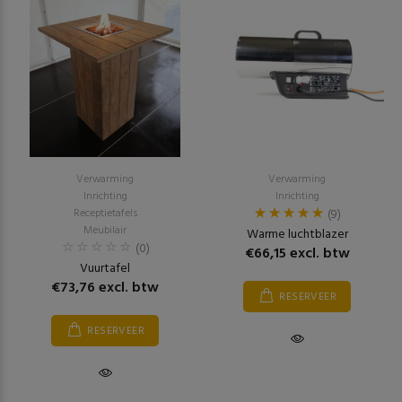
Verwarming
Verwarming
Inrichting
Inrichting
Receptietafels
(9)
Meubilair
Warme luchtblazer
(0)
€66,15 excl. btw
Vuurtafel
€73,76 excl. btw
RESERVEER
RESERVEER