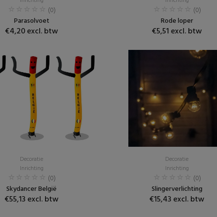
Inrichting
Inrichting
(0)
(0)
Parasolvoet
Rode loper
€4,20 excl. btw
€5,51 excl. btw
Decoratie
Decoratie
Inrichting
Inrichting
(0)
(0)
Skydancer België
Slingerverlichting
€55,13 excl. btw
€15,43 excl. btw