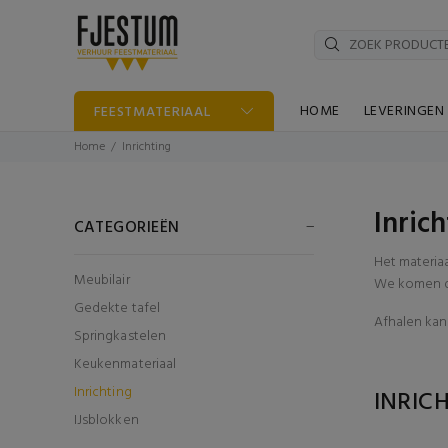
HOME
LEVERINGEN
FEESTMATERIAAL
Home
Inrichting
Inric
CATEGORIEËN
Het materia
Meubilair
We komen di
Gedekte tafel
Afhalen kan 
Springkastelen
Keukenmateriaal
Inrichting
INRIC
IJsblokken