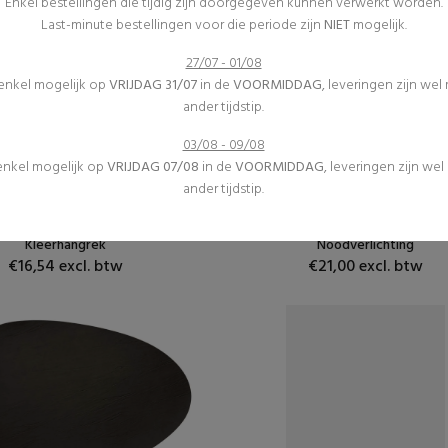
Enkel bestellingen die tijdig zijn doorgegeven kunnen verwerkt worden.
Last-minute bestellingen voor die periode zijn
NIET
mogelijk.
27/07 - 01/08
 enkel mogelijk op
VRIJDAG 31/07
in de
VOORMIDDAG
, leveringen zijn wel
ander tijdstip.
03/08 - 09/08
 enkel mogelijk op
VRIJDAG 07/08
in de
VOORMIDDAG
, leveringen zijn we
Vestiaire
Veiligheid
ander tijdstip.
Inrichting
Inrichting
(1)
(0)
Kleerhangrek
Noodverlichting
€16,54 excl. btw
€21,00 excl. btw