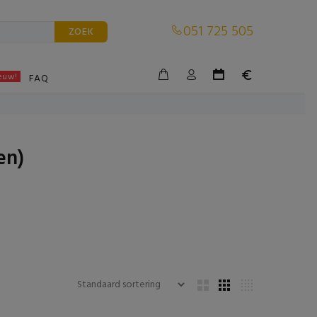
051 725 505
ZOEK
euw!
BLE
FAQ
en)