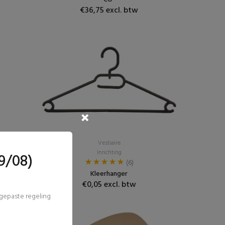
€36,75 excl. btw
Vestiaire
Inrichting
9/08)
(6)
Kleerhanger
€0,05 excl. btw
ngepaste regeling