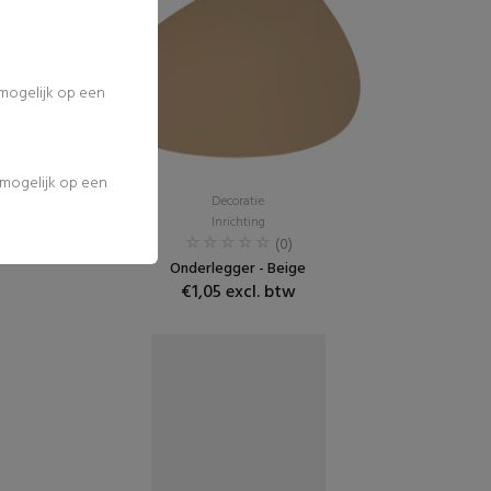
 mogelijk op een
l mogelijk op een
Decoratie
Inrichting
(0)
Onderlegger - Beige
€1,05 excl. btw