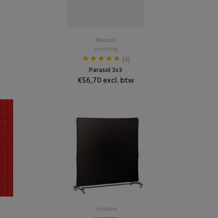
Parasols
Inrichting
(4)
Parasol 3x3
€56,70 excl. btw
Vestiaire