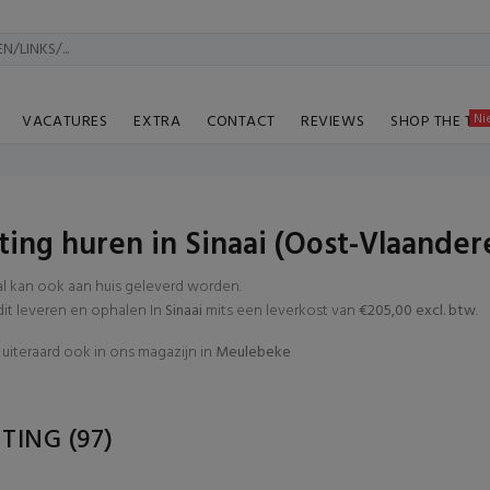
Ni
VACATURES
EXTRA
CONTACT
REVIEWS
SHOP THE TA
hting huren in Sinaai (Oost-Vlaander
al kan ook aan huis geleverd worden.
t leveren en ophalen In
Sinaai
mits een leverkost van
€205,00 excl. btw
.
uiteraard ook in ons magazijn in
Meulebeke
HTING
(97)