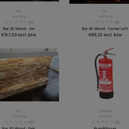
Bar
Bar
Inrichting
Inrichting
(0)
(0)
Bar 3D Wood - 2m
Bar 3D Wood - Corner Left
€157,50 excl. btw
€89,25 excl. btw
Bar
Veiligheid
Inrichting
Inrichting
(0)
(0)
Bar 3D Wood - Sink
Brandblusser