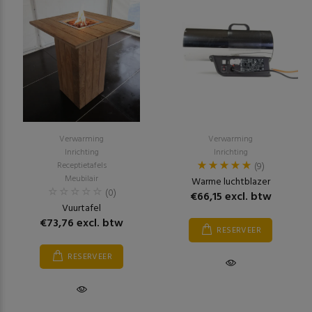
Verwarming
Verwarming
Inrichting
Inrichting
Receptietafels
(9)
Meubilair
Warme luchtblazer
(0)
€66,15 excl. btw
Vuurtafel
€73,76 excl. btw
RESERVEER
RESERVEER