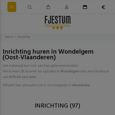
Home
Inrichting
Inrichting huren in Wondelgem
(Oost-Vlaanderen)
Het materiaal kan ook aan huis geleverd worden.
We komen dit leveren en ophalen In
Wondelgem
mits een leverkost
van
€170,00 excl. btw
.
Afhalen kan uiteraard ook in ons magazijn in
Meulebeke
INRICHTING
(97)