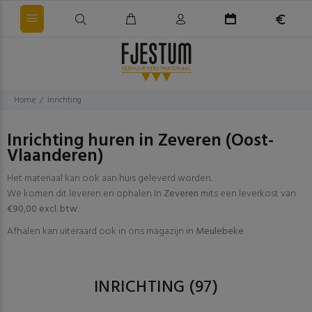
Home
Inrichting
Inrichting huren in Zeveren (Oost-
Vlaanderen)
Het materiaal kan ook aan huis geleverd worden.
We komen dit leveren en ophalen In
Zeveren
mits een leverkost van
€90,00 excl. btw
.
Afhalen kan uiteraard ook in ons magazijn in
Meulebeke
INRICHTING
(97)