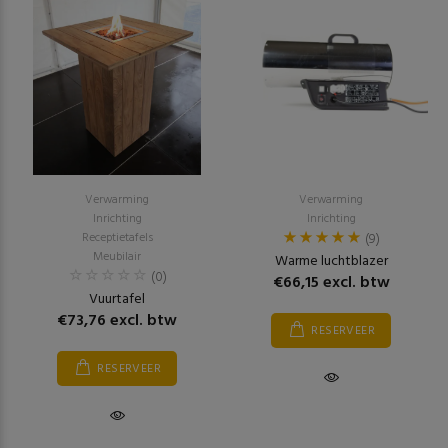
Verwarming
Verwarming
Inrichting
Inrichting
Receptietafels
(9)
Meubilair
Warme luchtblazer
(0)
€66,15 excl. btw
Vuurtafel
€73,76 excl. btw
RESERVEER
RESERVEER