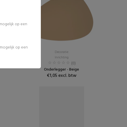
 mogelijk op een
l mogelijk op een
Decoratie
Inrichting
(0)
Onderlegger - Beige
€1,05 excl. btw