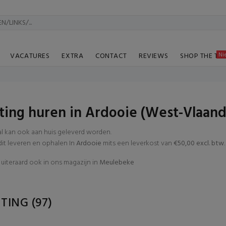
Ni
VACATURES
EXTRA
CONTACT
REVIEWS
SHOP THE TA
hting huren in Ardooie (West-Vlaan
al kan ook aan huis geleverd worden.
t leveren en ophalen In
Ardooie
mits een leverkost van
€50,00 excl. btw
.
uiteraard ook in ons magazijn in
Meulebeke
HTING
(97)