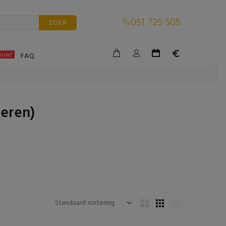
051 725 505
ZOEK
euw!
BLE
FAQ
deren)