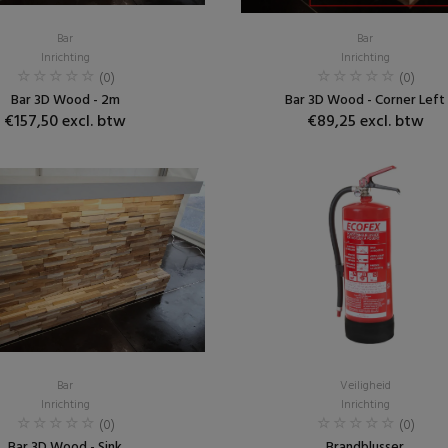
Bar
Bar
Inrichting
Inrichting
(0)
(0)
Bar 3D Wood - 2m
Bar 3D Wood - Corner Left
€157,50 excl. btw
€89,25 excl. btw
Bar
Veiligheid
Inrichting
Inrichting
(0)
(0)
Bar 3D Wood - Sink
Brandblusser