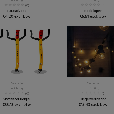
Inrichting
Inrichting
(0)
(0)
Parasolvoet
Rode loper
€4,20 excl. btw
€5,51 excl. btw
Decoratie
Decoratie
Inrichting
Inrichting
(0)
(0)
Skydancer België
Slingerverlichting
€55,13 excl. btw
€15,43 excl. btw