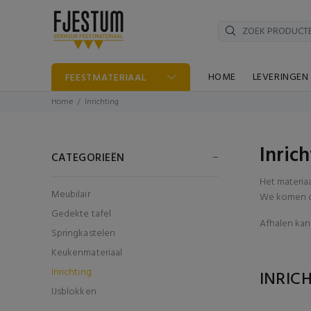
HOME
LEVERINGEN
FEESTMATERIAAL
Home
Inrichting
Inric
CATEGORIEËN
Het materia
Meubilair
We komen di
Gedekte tafel
Afhalen kan 
Springkastelen
Keukenmateriaal
Inrichting
INRIC
IJsblokken