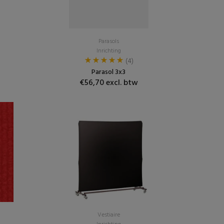
Parasols
Inrichting
(4)
Parasol 3x3
€56,70 excl. btw
Vestiaire