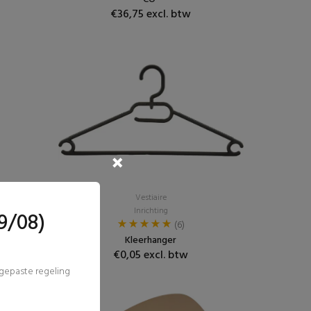
€36,75 excl. btw
Vestiaire
Inrichting
9/08)
(6)
Kleerhanger
€0,05 excl. btw
ngepaste regeling