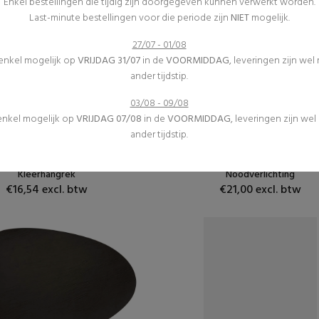
Enkel bestellingen die tijdig zijn doorgegeven kunnen verwerkt worden.
Last-minute bestellingen voor die periode zijn
NIET
mogelijk.
27/07 - 01/08
 enkel mogelijk op
VRIJDAG 31/07
in de
VOORMIDDAG
, leveringen zijn wel
ander tijdstip.
03/08 - 09/08
 enkel mogelijk op
VRIJDAG 07/08
in de
VOORMIDDAG
, leveringen zijn we
Vestiaire
Veiligheid
ander tijdstip.
Inrichting
Inrichting
(1)
(0)
Kleerhangrek
Noodverlichting
€16,54 excl. btw
€21,00 excl. btw