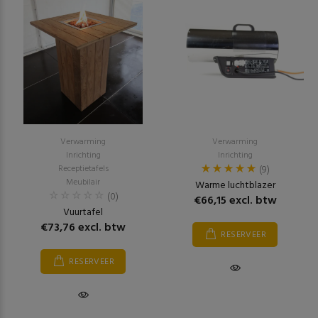
Verwarming
Verwarming
Inrichting
Inrichting
Receptietafels
(9)
Meubilair
Warme luchtblazer
(0)
€66,15 excl. btw
Vuurtafel
€73,76 excl. btw
RESERVEER
RESERVEER