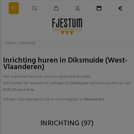
Home
Inrichting
Inrichting huren in Diksmuide (West-
Vlaanderen)
Het materiaal kan ook aan huis geleverd worden.
We komen dit leveren en ophalen In
Diksmuide
mits een leverkost van
€135,00 excl. btw
.
Afhalen kan uiteraard ook in ons magazijn in
Meulebeke
INRICHTING
(97)