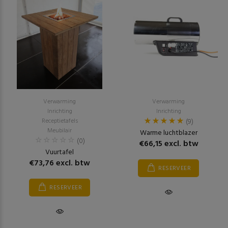
Verwarming
Verwarming
Inrichting
Inrichting
Receptietafels
(9)
Meubilair
Warme luchtblazer
(0)
€66,15 excl. btw
Vuurtafel
€73,76 excl. btw
RESERVEER
RESERVEER