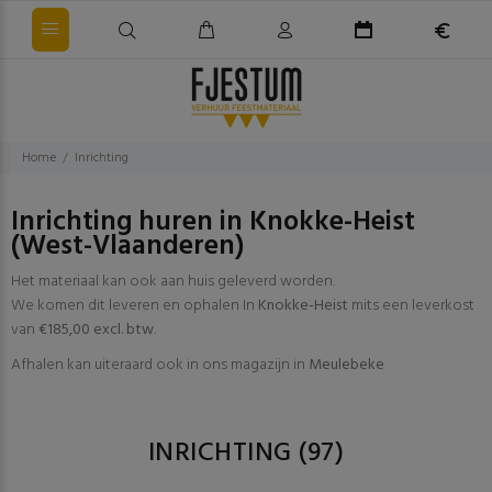
Home
Inrichting
Inrichting huren in Knokke-Heist
(West-Vlaanderen)
Het materiaal kan ook aan huis geleverd worden.
We komen dit leveren en ophalen In
Knokke-Heist
mits een leverkost
van
€185,00 excl. btw
.
Afhalen kan uiteraard ook in ons magazijn in
Meulebeke
INRICHTING
(97)