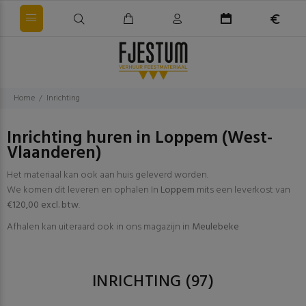
Home
Inrichting
Inrichting huren in Loppem (West-
Vlaanderen)
Het materiaal kan ook aan huis geleverd worden.
We komen dit leveren en ophalen In
Loppem
mits een leverkost van
€120,00 excl. btw
.
Afhalen kan uiteraard ook in ons magazijn in
Meulebeke
INRICHTING
(97)