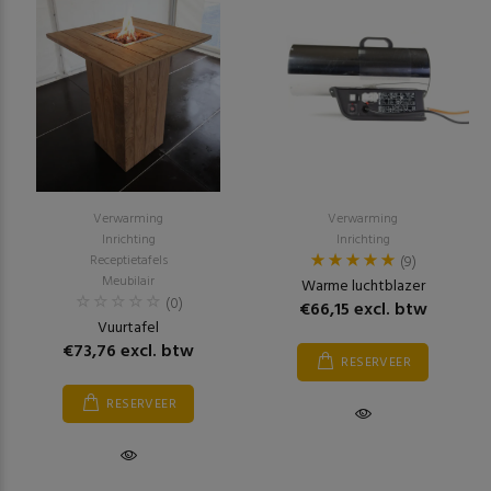
Verwarming
Verwarming
Inrichting
Inrichting
Receptietafels
(9)
Meubilair
Warme luchtblazer
(0)
€66,15 excl. btw
Vuurtafel
€73,76 excl. btw
RESERVEER
RESERVEER