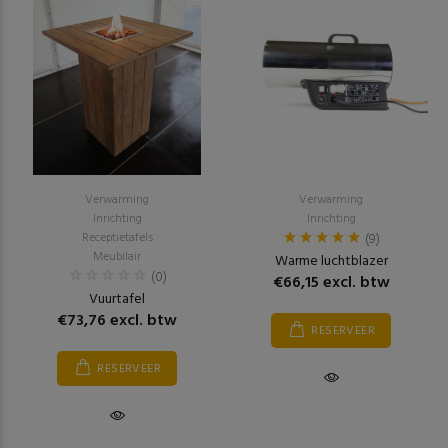
Verwarming
Verwarming
Inrichting
Inrichting
Receptietafels
(9)
Meubilair
Warme luchtblazer
(0)
€66,15 excl. btw
Vuurtafel
€73,76 excl. btw
RESERVEER
RESERVEER