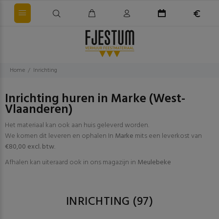
Home
Inrichting
Inrichting huren in Marke (West-
Vlaanderen)
Het materiaal kan ook aan huis geleverd worden.
We komen dit leveren en ophalen In
Marke
mits een leverkost van
€80,00 excl. btw
.
Afhalen kan uiteraard ook in ons magazijn in
Meulebeke
INRICHTING
(97)