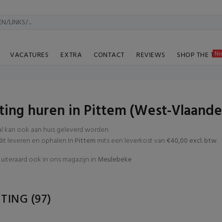
Ni
VACATURES
EXTRA
CONTACT
REVIEWS
SHOP THE TA
hting huren in Pittem (West-Vlaande
al kan ook aan huis geleverd worden.
t leveren en ophalen In
Pittem
mits een leverkost van
€40,00 excl. btw
.
uiteraard ook in ons magazijn in
Meulebeke
HTING
(97)