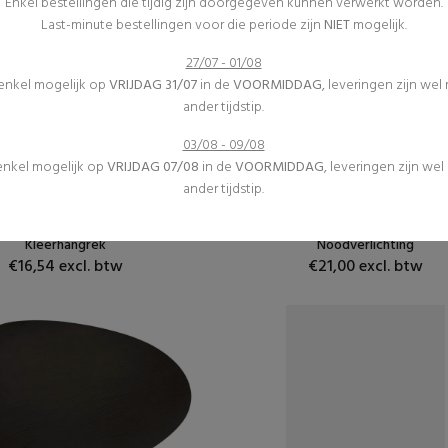
Enkel bestellingen die tijdig zijn doorgegeven kunnen verwerkt worden.
Last-minute bestellingen voor die periode zijn
NIET
mogelijk.
27/07 - 01/08
 enkel mogelijk op
VRIJDAG 31/07
in de
VOORMIDDAG
, leveringen zijn wel
ander tijdstip.
03/08 - 09/08
 enkel mogelijk op
VRIJDAG 07/08
in de
VOORMIDDAG
, leveringen zijn we
Vestiaire
Veiligheid
ander tijdstip.
Inrichting
Inrichting
(1)
(0)
Kleerhangrek
Noodverlichting
€16,54 excl. btw
€21,00 excl. btw