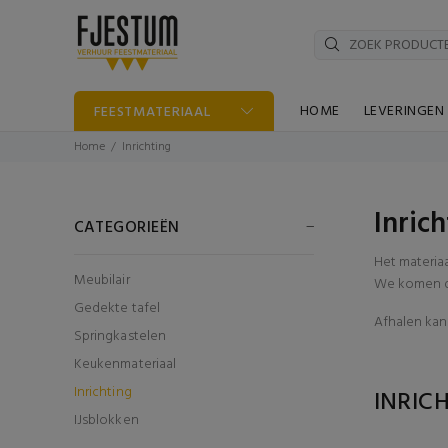
HOME
LEVERINGEN
FEESTMATERIAAL
Home
Inrichting
Inric
CATEGORIEËN
Het materia
Meubilair
We komen di
Gedekte tafel
Afhalen kan 
Springkastelen
Keukenmateriaal
Inrichting
INRIC
IJsblokken