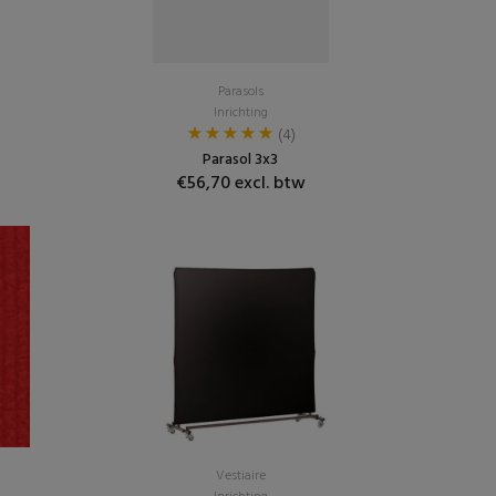
Parasols
Inrichting
(4)
Parasol 3x3
€56,70 excl. btw
Vestiaire