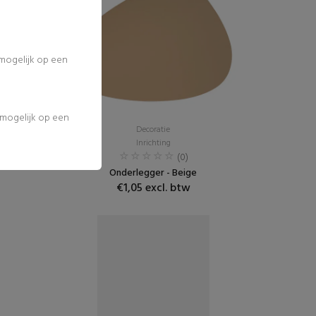
 mogelijk op een
l mogelijk op een
Decoratie
Inrichting
(0)
Onderlegger - Beige
€1,05 excl. btw