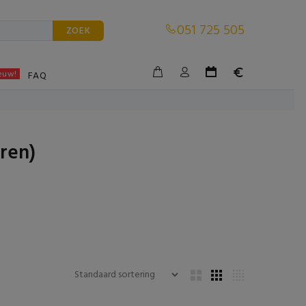
051 725 505
ZOEK
euw!
BLE
FAQ
ren)