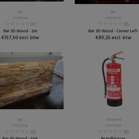
Bar
Bar
Inrichting
Inrichting
(0)
(0)
Bar 3D Wood - 2m
Bar 3D Wood - Corner Left
€157,50 excl. btw
€89,25 excl. btw
Bar
Veiligheid
Inrichting
Inrichting
(0)
(0)
Bar 3D Wood - Sink
Brandblusser