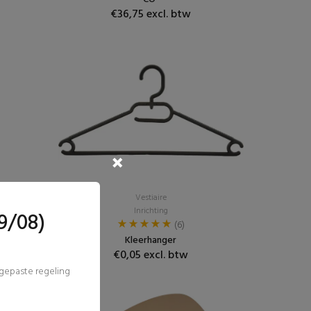
€36,75 excl. btw
Vestiaire
Inrichting
9/08)
(6)
Kleerhanger
€0,05 excl. btw
ngepaste regeling