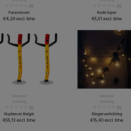
Inrichting
Inrichting
(0)
(0)
Parasolvoet
Rode loper
€4,20 excl. btw
€5,51 excl. btw
Decoratie
Decoratie
Inrichting
Inrichting
(0)
(0)
Skydancer België
Slingerverlichting
€55,13 excl. btw
€15,43 excl. btw