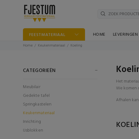
HOME
LEVERINGEN
FEESTMATERIAAL
Home
Keukenmateriaal
Koeling
Koeli
CATEGORIEËN
Het materia
Meubilair
We komen di
Gedekte tafel
Afhalen kan 
Springkastelen
Keukenmateriaal
Inrichting
KOEL
IJsblokken