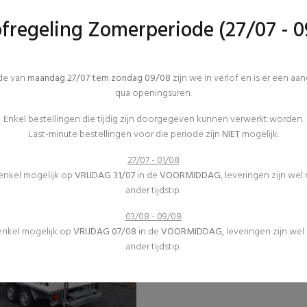
ofregeling Zomerperiode (27/07 - 0
ode van
maandag 27/07 tem zondag 09/08
zijn we in verlof en is er een aa
qua openingsuren.
Koeling
Koeling
Keukenmateriaal
Keukenmateriaal
Enkel bestellingen die tijdig zijn doorgegeven kunnen verwerkt worden.
(0)
(0)
Last-minute bestellingen voor die periode zijn
NIET
mogelijk.
Flessenfrigo
Frigo
€57,75 excl. btw
€30,98 excl. btw
27/07 - 01/08
 enkel mogelijk op
VRIJDAG 31/07
in de
VOORMIDDAG
, leveringen zijn wel
ander tijdstip.
03/08 - 09/08
 enkel mogelijk op
VRIJDAG 07/08
in de
VOORMIDDAG
, leveringen zijn we
ander tijdstip.