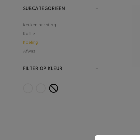
SUBCATEGORIEËN
Keukeninrichting
Koffie
Koeling
Afwas
FILTER OP KLEUR