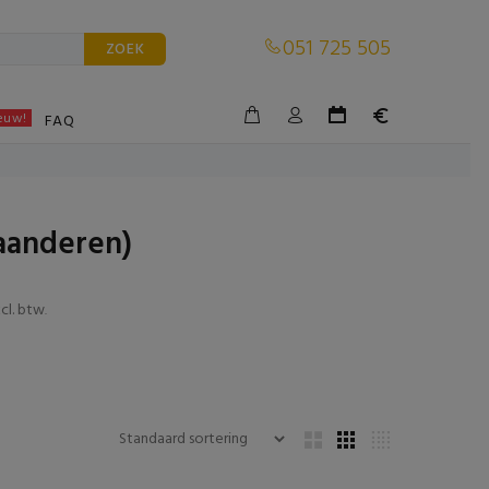
051 725 505
ZOEK
euw!
BLE
FAQ
aanderen)
cl. btw
.