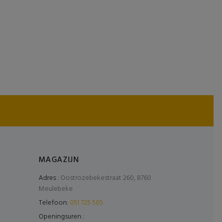
MAGAZIJN
Adres :
Oostrozebekestraat 260, 8760
Meulebeke
Telefoon:
051 725 505
Openingsuren :