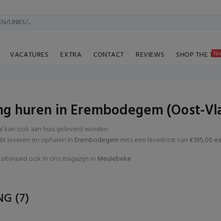
Ni
VACATURES
EXTRA
CONTACT
REVIEWS
SHOP THE TA
ng huren in Erembodegem (Oost-Vl
al kan ook aan huis geleverd worden.
t leveren en ophalen In
Erembodegem
mits een leverkost van
€195,00 ex
uiteraard ook in ons magazijn in
Meulebeke
ING
(7)