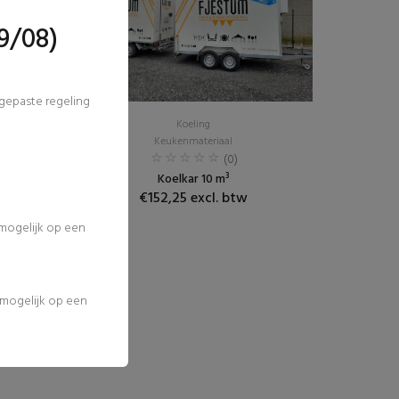
9/08)
ngepaste regeling
Koeling
Keukenmateriaal
(0)
Koelkar 10 m³
€152,25 excl. btw
 mogelijk op een
l mogelijk op een