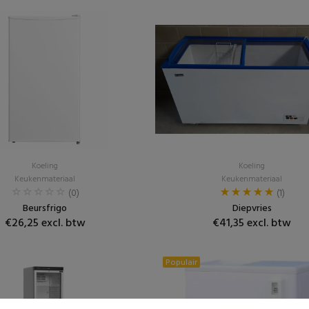
Koeling
Koeling
Keukenmateriaal
Keukenmateriaal
(0)
(1)
Beursfrigo
Diepvries
€26,25 excl. btw
€41,35 excl. btw
Populair