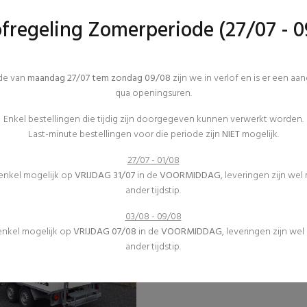
ofregeling Zomerperiode (27/07 - 0
ode van
maandag 27/07 tem zondag 09/08
zijn we in verlof en is er een aa
qua openingsuren.
Koeling
Koeling
Keukenmateriaal
Keukenmateriaal
Enkel bestellingen die tijdig zijn doorgegeven kunnen verwerkt worden.
(0)
(0)
Last-minute bestellingen voor die periode zijn
NIET
mogelijk.
Flessenfrigo
Frigo
€57,75 excl. btw
€30,98 excl. btw
27/07 - 01/08
 enkel mogelijk op
VRIJDAG 31/07
in de
VOORMIDDAG
, leveringen zijn wel
ander tijdstip.
03/08 - 09/08
 enkel mogelijk op
VRIJDAG 07/08
in de
VOORMIDDAG
, leveringen zijn we
ander tijdstip.