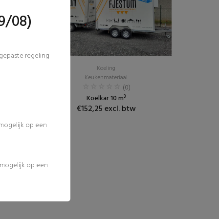
9/08)
ngepaste regeling
Koeling
Keukenmateriaal
(0)
Koelkar 10 m³
€152,25 excl. btw
 mogelijk op een
l mogelijk op een