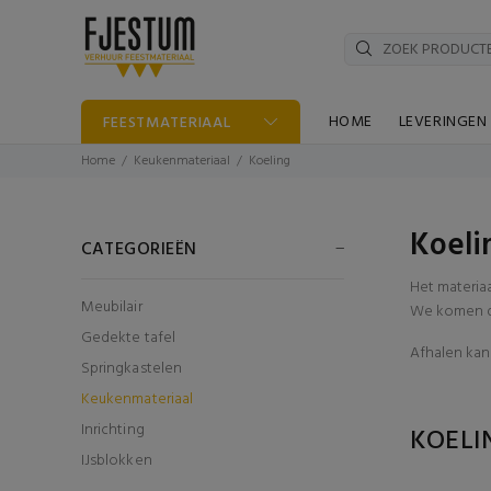
HOME
LEVERINGEN
FEESTMATERIAAL
Home
Keukenmateriaal
Koeling
Koeli
CATEGORIEËN
Het materia
Meubilair
We komen di
Gedekte tafel
Afhalen kan 
Springkastelen
Keukenmateriaal
Inrichting
KOEL
IJsblokken