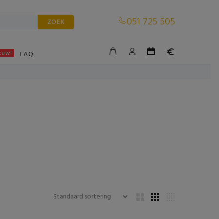
051 725 505
ZOEK
euw!
BLE
FAQ