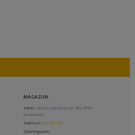
MAGAZIJN
Adres :
Oostrozebekestraat 260, 8760
Meulebeke
Telefoon:
051 725 505
Openingsuren :