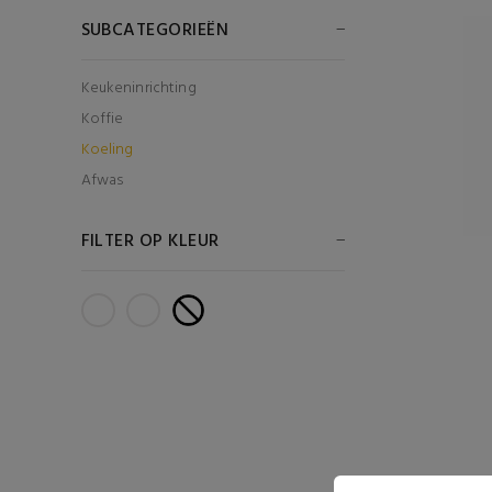
SUBCATEGORIEËN
Keukeninrichting
Koffie
Koeling
Afwas
FILTER OP KLEUR