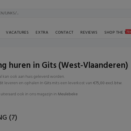
Ni
VACATURES
EXTRA
CONTACT
REVIEWS
SHOP THE TA
ng huren in Gits (West-Vlaanderen)
al kan ook aan huis geleverd worden.
t leveren en ophalen In
Gits
mits een leverkost van
€75,00 excl. btw
.
uiteraard ook in ons magazijn in
Meulebeke
ING
(7)