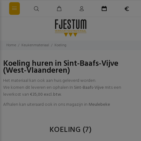
Home
Keukenmateriaal
Koeling
Koeling huren in Sint-Baafs-Vijve
(West-Vlaanderen)
Het materiaal kan ook aan huis geleverd worden.
We komen dit leveren en ophalen In
Sint-Baafs-Vijve
mits een
leverkost van
€35,00 excl. btw
.
Afhalen kan uiteraard ook in ons magazijn in
Meulebeke
KOELING
(7)