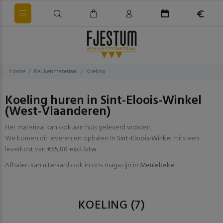
Home
Keukenmateriaal
Koeling
Koeling huren in Sint-Eloois-Winkel
(West-Vlaanderen)
Het materiaal kan ook aan huis geleverd worden.
We komen dit leveren en ophalen In
Sint-Eloois-Winkel
mits een
leverkost van
€55,00 excl. btw
.
Afhalen kan uiteraard ook in ons magazijn in
Meulebeke
KOELING
(7)