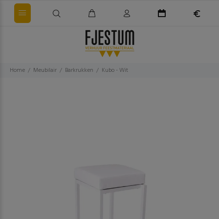
Home
Meubilair
Barkrukken
Kubo - Wit