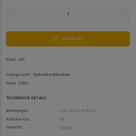
RESERVEER
Kleur :
Wit
,
Categorieën :
Barkrukken
Meubilair
Serie :
Kubo
TECHNISCHE DETAILS
Afmetingen :
L 35 x B 35 x H 79 cm
Aantal in Kar :
40
Gewicht :
4,50 kg