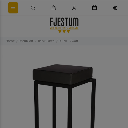
Home
Meubilair
Barkrukken
Kubo - Zwart