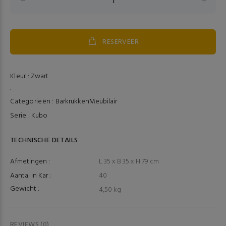
RESERVEER
Kleur :
Zwart
,
Categorieën :
Barkrukken
Meubilair
Serie :
Kubo
TECHNISCHE DETAILS
Afmetingen :
L 35 x B 35 x H 79 cm
Aantal in Kar :
40
Gewicht :
4,50 kg
REVIEWS (0)