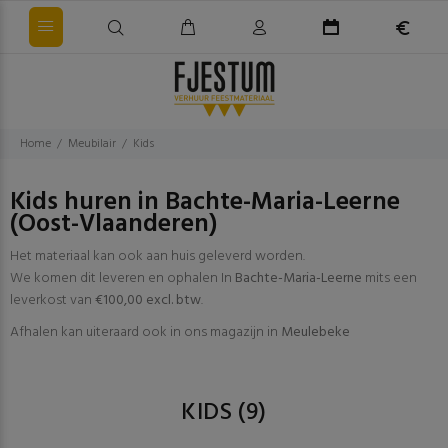
Home
Meubilair
Kids
Kids huren in Bachte-Maria-Leerne
(Oost-Vlaanderen)
Het materiaal kan ook aan huis geleverd worden.
We komen dit leveren en ophalen In
Bachte-Maria-Leerne
mits een
leverkost van
€100,00 excl. btw
.
Afhalen kan uiteraard ook in ons magazijn in
Meulebeke
KIDS
(9)