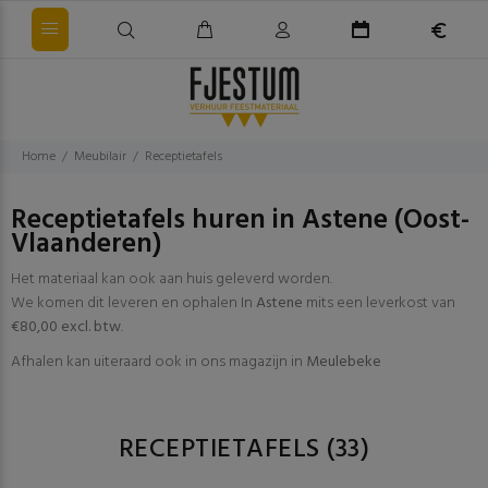
Home
Meubilair
Receptietafels
Receptietafels huren in Astene (Oost-
Vlaanderen)
Het materiaal kan ook aan huis geleverd worden.
We komen dit leveren en ophalen In
Astene
mits een leverkost van
€80,00 excl. btw
.
Afhalen kan uiteraard ook in ons magazijn in
Meulebeke
RECEPTIETAFELS
(33)