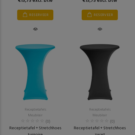
€15,75 excl. btw
€15,75 excl. btw
RESERVEER
RESERVEER
Receptietafels
Receptietafels
Meubilair
Meubilair
(0)
(0)
Receptietafel + Stretchhoes
Receptietafel + Stretchhoes
turqoise
zwart