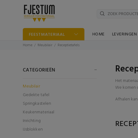
HOME
LEVERINGEN
FEESTMATERIAAL
Home
Meubilair
Receptietafels
Recep
CATEGORIEËN
Het materia
Meubilair
We komen di
Gedekte tafel
Afhalen kan 
Springkastelen
Keukenmateriaal
Inrichting
RECEP
IJsblokken