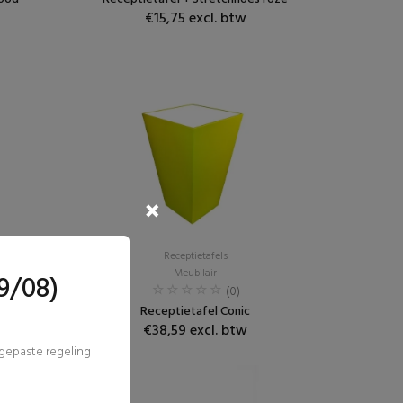
€15,75 excl. btw
Receptietafels
Meubilair
9/08)
(0)
wart
Receptietafel Conic
€38,59 excl. btw
ngepaste regeling