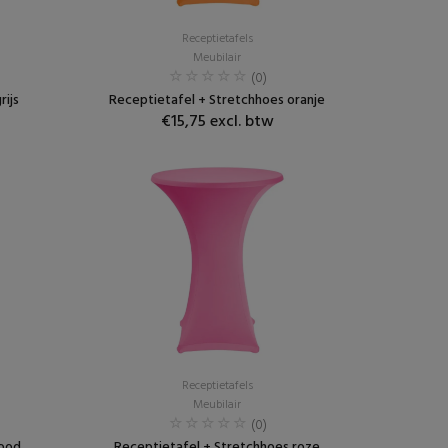
Receptietafels
Meubilair
(0)
rijs
Receptietafel + Stretchhoes oranje
€15,75 excl. btw
Receptietafels
Meubilair
(0)
rood
Receptietafel + Stretchhoes roze