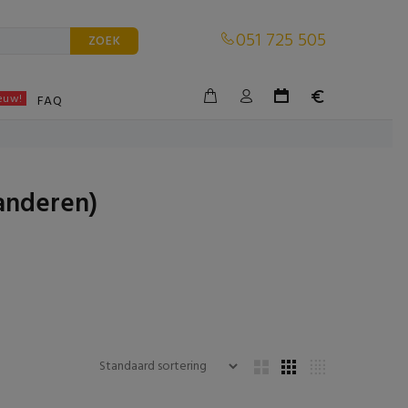
051 725 505
ZOEK
euw!
BLE
FAQ
aanderen)