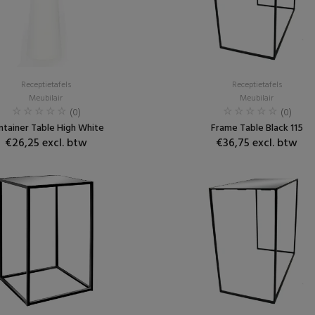
Receptietafels
Receptietafels
Meubilair
Meubilair
(0)
(0)
ntainer Table High White
Frame Table Black 115
€26,25 excl. btw
€36,75 excl. btw