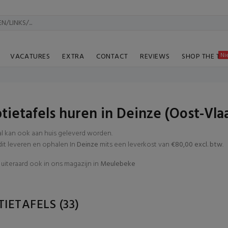
Ni
VACATURES
EXTRA
CONTACT
REVIEWS
SHOP THE TA
tietafels huren in Deinze (Oost-Vl
al kan ook aan huis geleverd worden.
t leveren en ophalen In
Deinze
mits een leverkost van
€80,00 excl. btw
.
uiteraard ook in ons magazijn in
Meulebeke
TIETAFELS
(33)