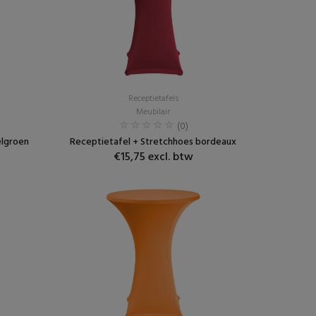
Receptietafels
Meubilair
(0)
elgroen
Receptietafel + Stretchhoes bordeaux
€15,75 excl. btw