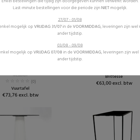
Enkel bestellingen die tijdig zijn doorgegeven kunnen verwerkt worden.
Last-minute bestellingen voor die periode zijn
NIET
mogelijk.
27/07 - 01/08
 enkel mogelijk op
VRIJDAG 31/07
in de
VOORMIDDAG
, leveringen zijn wel
ander tijdstip.
03/08 - 09/08
 enkel mogelijk op
VRIJDAG 07/08
in de
VOORMIDDAG
, leveringen zijn we
Verwarming
Receptietafels
ander tijdstip.
Inrichting
Meubilair
Receptietafels
(0)
Meubilair
Brittesse
(0)
€63,00 excl. btw
Vuurtafel
€73,76 excl. btw