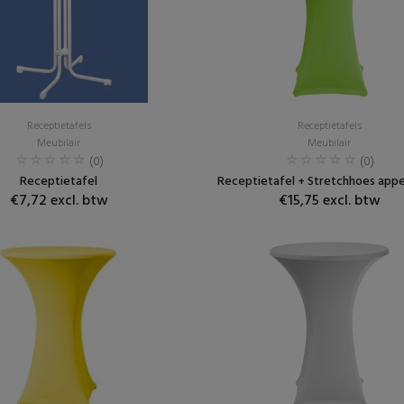
Receptietafels
Receptietafels
Meubilair
Meubilair
(0)
(0)
Receptietafel
Receptietafel + Stretchhoes app
€7,72 excl. btw
€15,75 excl. btw