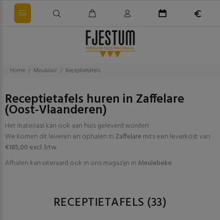
Home
Meubilair
Receptietafels
Receptietafels huren in Zaffelare
(Oost-Vlaanderen)
Het materiaal kan ook aan huis geleverd worden.
We komen dit leveren en ophalen In
Zaffelare
mits een leverkost van
€185,00 excl. btw
.
Afhalen kan uiteraard ook in ons magazijn in
Meulebeke
RECEPTIETAFELS
(33)