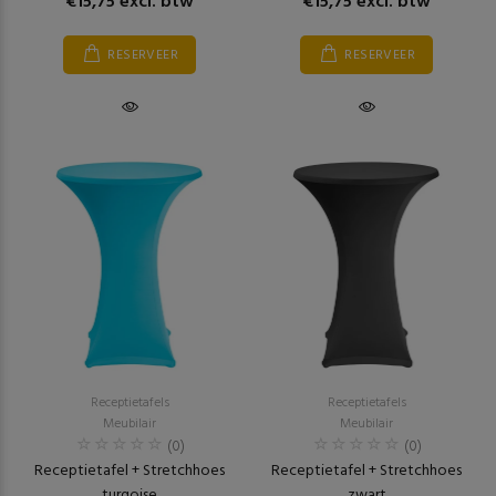
€15,75 excl. btw
€15,75 excl. btw
RESERVEER
RESERVEER
Receptietafels
Receptietafels
Meubilair
Meubilair
(0)
(0)
Receptietafel + Stretchhoes
Receptietafel + Stretchhoes
turqoise
zwart