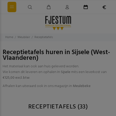
Home
Meubilair
Receptietafels
Receptietafels huren in Sijsele (West-
Vlaanderen)
Het materiaal kan ook aan huis geleverd worden.
We komen dit leveren en ophalen In
Sijsele
mits een leverkost van
€125,00 excl. btw
.
Afhalen kan uiteraard ook in ons magazijn in
Meulebeke
RECEPTIETAFELS
(33)