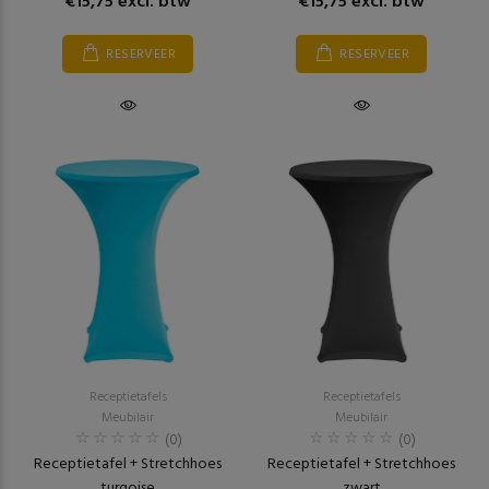
€15,75 excl. btw
€15,75 excl. btw
RESERVEER
RESERVEER
Receptietafels
Receptietafels
Meubilair
Meubilair
(0)
(0)
Receptietafel + Stretchhoes
Receptietafel + Stretchhoes
turqoise
zwart