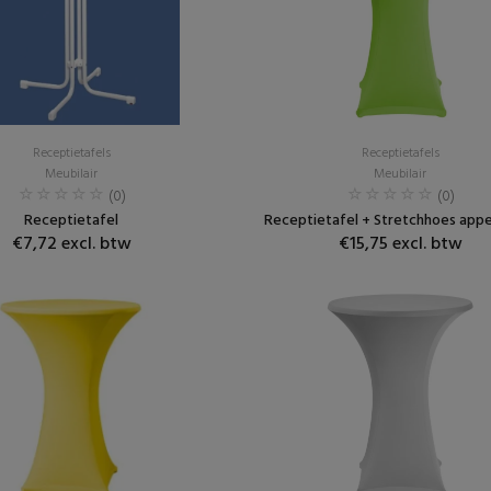
Receptietafels
Receptietafels
Meubilair
Meubilair
(0)
(0)
Receptietafel
Receptietafel + Stretchhoes app
€7,72 excl. btw
€15,75 excl. btw