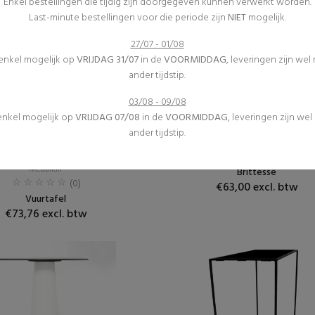
Enkel bestellingen die tijdig zijn doorgegeven kunnen verwerkt worden.
Last-minute bestellingen voor die periode zijn
NIET
mogelijk.
27/07 - 01/08
 enkel mogelijk op
VRIJDAG 31/07
in de
VOORMIDDAG
, leveringen zijn wel
ander tijdstip.
03/08 - 09/08
 enkel mogelijk op
VRIJDAG 07/08
in de
VOORMIDDAG
, leveringen zijn we
Verwarming
Receptietafels
ander tijdstip.
Inrichting
Meubilair
Receptietafels
(0)
Meubilair
Brittesse
(0)
€63,00 excl. btw
Vuurtafel
€73,76 excl. btw