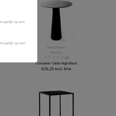
 mogelijk op een
l mogelijk op een
Receptietafels
Meubilair
(0)
Container Table High Black
€26,25 excl. btw