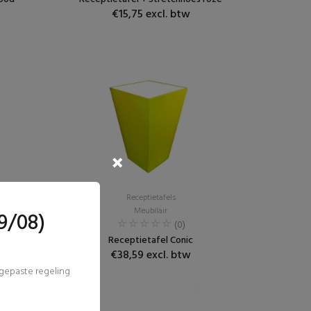
€15,75 excl. btw
Receptietafels
Meubilair
9/08)
(0)
wart
Receptietafel Conic
€38,59 excl. btw
ngepaste regeling