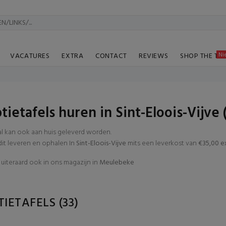
Ni
VACATURES
EXTRA
CONTACT
REVIEWS
SHOP THE TA
tietafels huren in Sint-Eloois-Vijv
al kan ook aan huis geleverd worden.
t leveren en ophalen In
Sint-Eloois-Vijve
mits een leverkost van
€35,00 e
uiteraard ook in ons magazijn in
Meulebeke
TIETAFELS
(33)