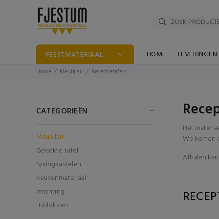
HOME
LEVERINGEN
FEESTMATERIAAL
Home
Meubilair
Receptietafels
Recep
CATEGORIEËN
Het materia
Meubilair
We komen di
Gedekte tafel
Afhalen kan 
Springkastelen
Keukenmateriaal
Inrichting
RECEP
IJsblokken