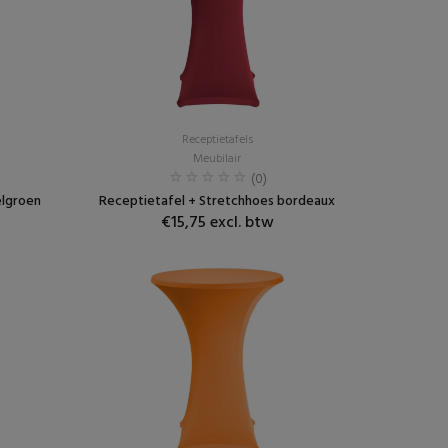
Receptietafels
Meubilair
(0)
elgroen
Receptietafel + Stretchhoes bordeaux
€15,75 excl. btw