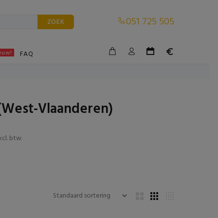
051 725 505
ZOEK
euw!
BLE
FAQ
e (West-Vlaanderen)
xcl. btw
.