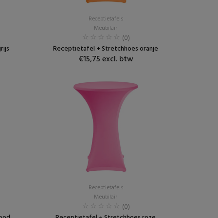
Receptietafels
Meubilair
(0)
rijs
Receptietafel + Stretchhoes oranje
€15,75 excl. btw
Receptietafels
Meubilair
(0)
rood
Receptietafel + Stretchhoes roze