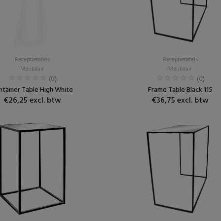
Receptietafels
Receptietafels
Meubilair
Meubilair
(0)
(0)
ntainer Table High White
Frame Table Black 115
€26,25 excl. btw
€36,75 excl. btw