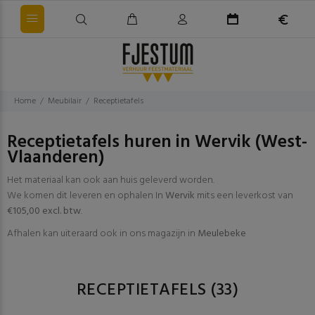
Home
Meubilair
Receptietafels
Receptietafels huren in Wervik (West-
Vlaanderen)
Het materiaal kan ook aan huis geleverd worden.
We komen dit leveren en ophalen In
Wervik
mits een leverkost van
€105,00 excl. btw
.
Afhalen kan uiteraard ook in ons magazijn in
Meulebeke
RECEPTIETAFELS
(33)