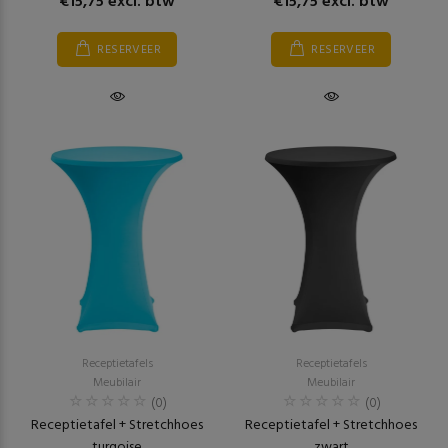
€15,75 excl. btw
€15,75 excl. btw
RESERVEER
RESERVEER
Receptietafels
Receptietafels
Meubilair
Meubilair
(0)
(0)
Receptietafel + Stretchhoes
Receptietafel + Stretchhoes
turqoise
zwart