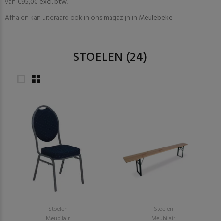
van
€95,00 excl. btw
.
Afhalen kan uiteraard ook in ons magazijn in
Meulebeke
STOELEN
(24)
Stoelen
Stoelen
Meubilair
Meubilair