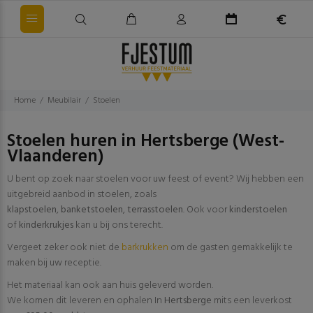
Home
Meubilair
Stoelen
Stoelen huren in Hertsberge (West-
Vlaanderen)
U bent op zoek naar stoelen voor uw feest of event? Wij hebben een
uitgebreid aanbod in stoelen, zoals
klapstoelen
,
banketstoelen
,
terrasstoelen
. Ook voor
kinderstoelen
of
kinderkrukjes
kan u bij ons terecht.
Vergeet zeker ook niet de
barkrukken
om de gasten gemakkelijk te
maken bij uw receptie.
Het materiaal kan ook aan huis geleverd worden.
We komen dit leveren en ophalen In
Hertsberge
mits een leverkost