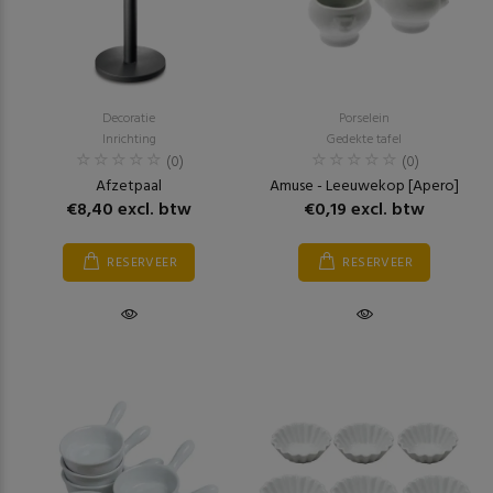
Decoratie
Porselein
Inrichting
Gedekte tafel
(0)
(0)
Afzetpaal
Amuse - Leeuwekop [Apero]
€8,40 excl. btw
€0,19 excl. btw
RESERVEER
RESERVEER