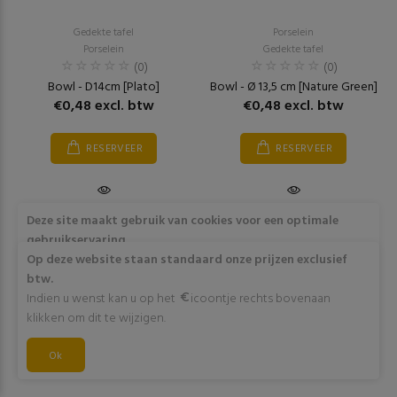
Gedekte tafel
Porselein
Porselein
Gedekte tafel
(0)
(0)
Bowl - D14cm [Plato]
Bowl - Ø 13,5 cm [Nature Green]
€0,48 excl. btw
€0,48 excl. btw
RESERVEER
RESERVEER
Deze site maakt gebruik van cookies voor een optimale
gebruikservaring
Door op "Akkoord" te klikken of verder gebruik te maken
Op deze website staan standaard onze prijzen exclusief
van deze website gaat stemt u in met het gebruik van deze
btw.
cookies. Wens je meer info omtrent deze cookies? Klik dan
Indien u wenst kan u op het
icoontje rechts bovenaan
op "Meer info".
klikken om dit te wijzigen.
Akkoord
Ok
Meer info