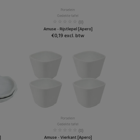
Porselein
Gedekte tafel
(0)
Amuse - Rijstlepel [Apero]
€0,19 excl. btw
Porselein
Gedekte tafel
(0)
]
Amuse - Vierkant [Apero]