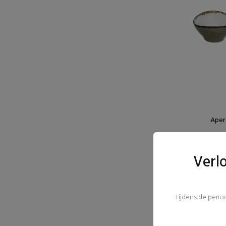
Apero
Verl
Tijdens de peri