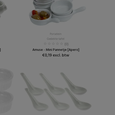
Porselein
Gedekte tafel
(0)
]
Amuse - Mini Pannetje [Apero]
€0,19 excl. btw