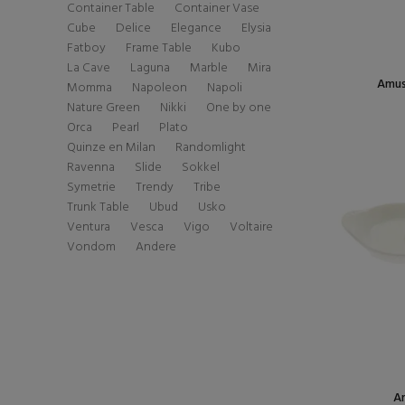
Container Table
Container Vase
Cube
Delice
Elegance
Elysia
Fatboy
Frame Table
Kubo
La Cave
Laguna
Marble
Mira
Amus
Momma
Napoleon
Napoli
Nature Green
Nikki
One by one
Orca
Pearl
Plato
Quinze en Milan
Randomlight
Ravenna
Slide
Sokkel
Symetrie
Trendy
Tribe
Trunk Table
Ubud
Usko
Ventura
Vesca
Vigo
Voltaire
Vondom
Andere
Am