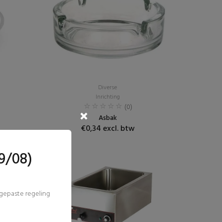
Diverse
Inrichting
(0)
Asbak
€0,34 excl. btw
9/08)
ngepaste regeling