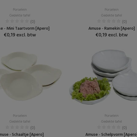
Porselein
Porselein
Gedekte tafel
Gedekte tafel
(0)
(0)
e - Mini Taartvorm [Apero]
Amuse - Ramekin [Apero]
€0,19 excl. btw
€0,19 excl. btw
Porselein
Porselein
Gedekte tafel
Gedekte tafel
(0)
(0)
use - Schaaltje [Apero]
Amuse - Schelpvorm [Apero