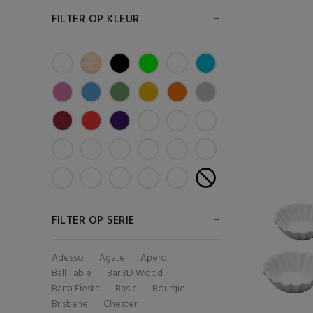
FILTER OP KLEUR
FILTER OP SERIE
Adesso
Agate
Apero
Ball Table
Bar 3D Wood
Barra Fiesta
Basic
Bourgie
Brisbane
Chester