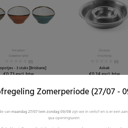
Porselein
Diverse
Gedekte tafel
Inrichting
(0)
(0)
potjes - 3 stuks [Brisbane]
Asbak
€0,73 excl. btw
€0,34 excl. btw
ofregeling Zomerperiode (27/07 - 0
ode van
maandag 27/07 tem zondag 09/08
zijn we in verlof en is er een aa
qua openingsuren.