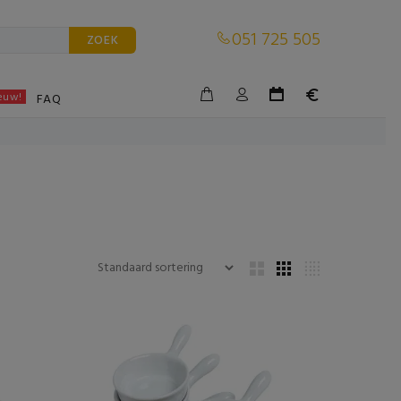
051 725 505
ZOEK
euw!
BLE
FAQ