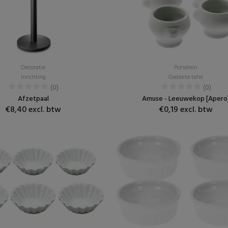
Decoratie
Porselein
Inrichting
Gedekte tafel
(0)
(0)
Afzetpaal
Amuse - Leeuwekop [Apero
€8,40 excl. btw
€0,19 excl. btw