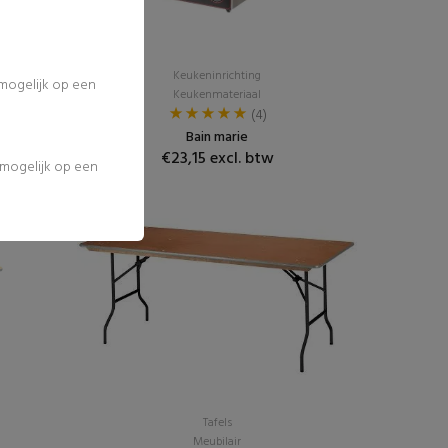
Keukeninrichting
 mogelijk op een
Keukenmateriaal
(4)
Bain marie
€23,15 excl. btw
l mogelijk op een
Populair
Tafels
Meubilair