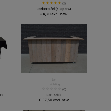
(2)
Bankettafel (6-8 pers.)
€4,20 excl. btw
Bar
Inrichting
(0)
rt
Bar - Obit
€157,50 excl. btw