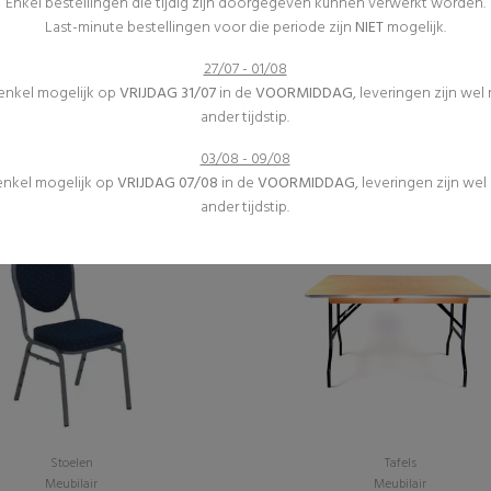
Enkel bestellingen die tijdig zijn doorgegeven kunnen verwerkt worden.
Last-minute bestellingen voor die periode zijn
NIET
mogelijk.
27/07 - 01/08
Diverse
Springkastelen
 enkel mogelijk op
VRIJDAG 31/07
in de
VOORMIDDAG
, leveringen zijn wel
Inrichting
(0)
ander tijdstip.
(0)
Attractie "rodeostier"
Asbak - Staand
€395,00 excl. btw
03/08 - 09/08
€6,30 excl. btw
 enkel mogelijk op
VRIJDAG 07/08
in de
VOORMIDDAG
, leveringen zijn we
ander tijdstip.
Stoelen
Tafels
Meubilair
Meubilair