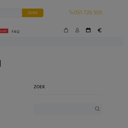
051 725 505
ZOEK
euw!
BLE
FAQ
N
ZOEK