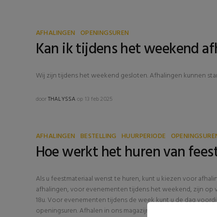
AFHALINGEN
OPENINGSUREN
Kan ik tijdens het weekend a
Wij zijn tijdens het weekend gesloten. Afhalingen kunnen sta
door
THALYSSA
op 13 feb 2025
AFHALINGEN
BESTELLING
HUURPERIODE
OPENINGSURE
Hoe werkt het huren van fees
Als u feestmateriaal wenst te huren, kunt u kiezen voor afhalin
afhalingen, voor evenementen tijdens het weekend, zijn op vr
18u. Voor evenementen tijdens de week kunt u de dag voordie
openingsuren. Afhalen in ons magazijn is gratis. U kunt er ook