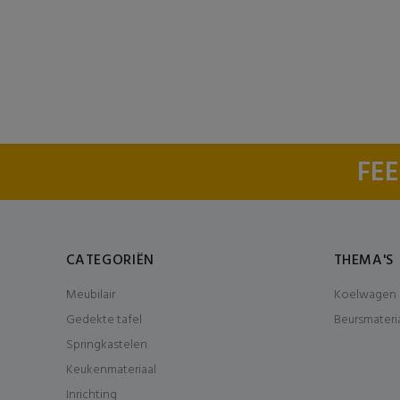
FEE
CATEGORIËN
THEMA'S
Meubilair
Koelwagen 
Gedekte tafel
Beursmateri
Springkastelen
Keukenmateriaal
Inrichting