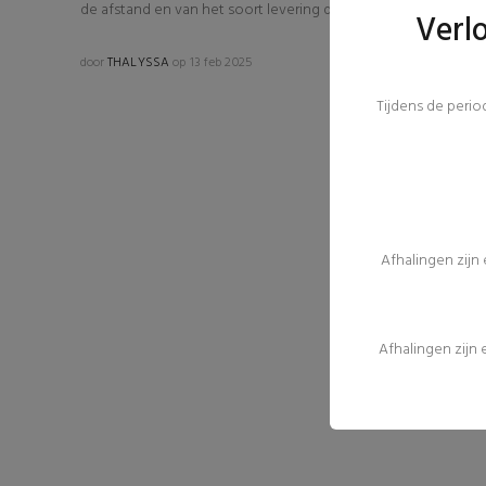
de afstand en van het soort levering dat u kiest. Meer info ov
Verl
door
THALYSSA
op 13 feb 2025
Tijdens de peri
Afhalingen zijn
Afhalingen zijn