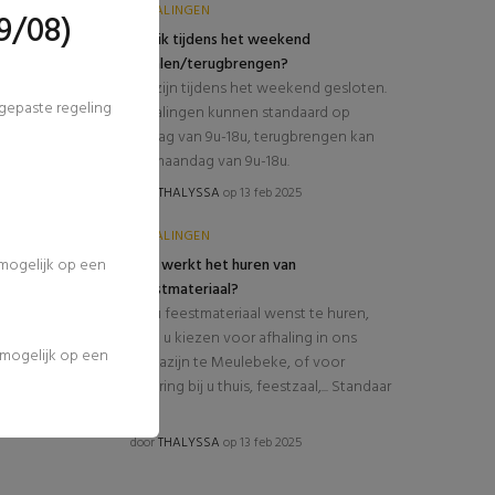
AFHALINGEN
9/08)
Kan ik tijdens het weekend
afhalen/terugbrengen?
Wij zijn tijdens het weekend gesloten.
ngepaste regeling
Afhalingen kunnen standaard op
vrijdag van 9u-18u, terugbrengen kan
op maandag van 9u-18u.
door
THALYSSA
op 13 feb 2025
AFHALINGEN
 mogelijk op een
Hoe werkt het huren van
feestmateriaal?
Als u feestmateriaal wenst te huren,
kunt u kiezen voor afhaling in ons
l mogelijk op een
magazijn te Meulebeke, of voor
levering bij u thuis, feestzaal,... Standaar
...
door
THALYSSA
op 13 feb 2025