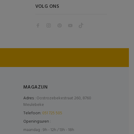
VOLG ONS
MAGAZIJN
Adres :
Oostrozebekestraat 260, 8760
Meulebeke
Telefoon:
051 725 505
Openingsuren :
maandag : 9h - 12h / 13h - 18h