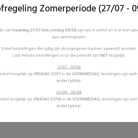
er onze leveringen en transportprijzen
ofregeling Zomerperiode (27/07 - 0
ode van
maandag 27/07 tem zondag 09/08
zijn we in verlof en is er een aa
qua openingsuren.
1
2
Enkel bestellingen die tijdig zijn doorgegeven kunnen verwerkt worden.
Last-minute bestellingen voor die periode zijn
NIET
mogelijk.
27/07 - 01/08
 enkel mogelijk op
VRIJDAG 31/07
in de
VOORMIDDAG
, leveringen zijn wel
ander tijdstip.
03/08 - 09/08
 enkel mogelijk op
VRIJDAG 07/08
in de
VOORMIDDAG
, leveringen zijn we
ander tijdstip.