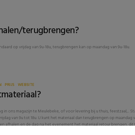
fhalen/terugbrengen?
ndaard op vrijdag van 9u-18u, terugbrengen kan op maandag van 9u-18u.
N
PRIJS
WEBSITE
tmateriaal?
g in ons magazijn te Meulebeke, of voor levering bij u thuis, feestzaal,... S
ijdag van 9u tot 18u. U kunt het materiaal dan terugbrengen op maandag 
n afhalen en de dag na het evenement het materiaal retour brengen, dit 
 voor kiezen om het materiaal te laten leveren. De transportkost is afhanke