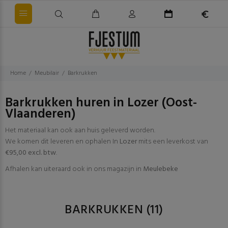
Home
Meubilair
Barkrukken
Barkrukken huren in Lozer (Oost-
Vlaanderen)
Het materiaal kan ook aan huis geleverd worden.
We komen dit leveren en ophalen In
Lozer
mits een leverkost van
€95,00 excl. btw
.
Afhalen kan uiteraard ook in ons magazijn in
Meulebeke
BARKRUKKEN
(11)