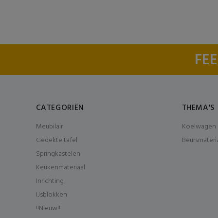
FEE
CATEGORIËN
THEMA'S
Meubilair
Koelwagen 
Gedekte tafel
Beursmateri
Springkastelen
Keukenmateriaal
Inrichting
IJsblokken
!!Nieuw!!