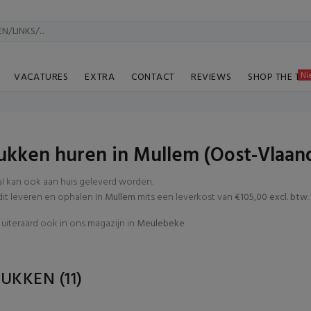
Ni
VACATURES
EXTRA
CONTACT
REVIEWS
SHOP THE TA
ukken huren in Mullem (Oost-Vlaan
al kan ook aan huis geleverd worden.
t leveren en ophalen In
Mullem
mits een leverkost van
€105,00 excl. btw
.
uiteraard ook in ons magazijn in
Meulebeke
RUKKEN
(11)