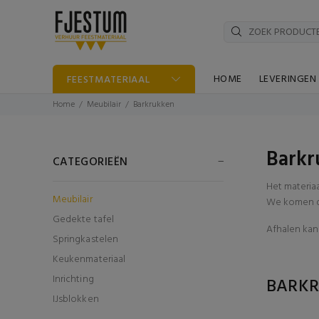
HOME
LEVERINGEN
FEESTMATERIAAL
Home
Meubilair
Barkrukken
Barkr
CATEGORIEËN
Het materia
Meubilair
We komen di
Gedekte tafel
Afhalen kan 
Springkastelen
Keukenmateriaal
Inrichting
BARK
IJsblokken