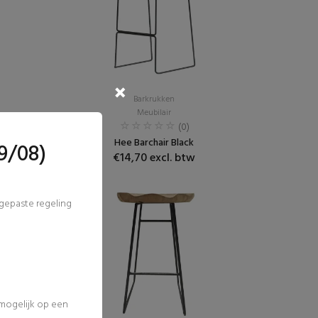
Barkrukken
Meubilair
(0)
Hee Barchair Black
9/08)
€14,70 excl. btw
ngepaste regeling
 mogelijk op een