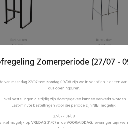
Barkrukken
Barkrukken
Meubilair
Meubilair
(0)
(0)
Kubo - Zwart
Onyx
ofregeling Zomerperiode (27/07 - 0
€5,56 excl. btw
€6,30 excl. btw
ode van
maandag 27/07 tem zondag 09/08
zijn we in verlof en is er een aa
qua openingsuren.
Enkel bestellingen die tijdig zijn doorgegeven kunnen verwerkt worden.
Last-minute bestellingen voor die periode zijn
NIET
mogelijk.
27/07 - 01/08
 enkel mogelijk op
VRIJDAG 31/07
in de
VOORMIDDAG
, leveringen zijn wel