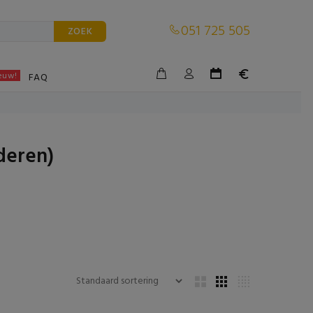
051 725 505
ZOEK
euw!
BLE
FAQ
deren)