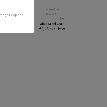
Barkrukken
Meubilair
l mogelijk op een
(0)
Ubud Steel Chair
€9,45 excl. btw