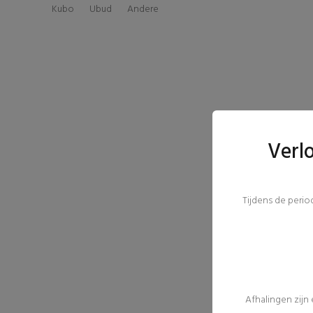
Kubo
Ubud
Andere
Verl
Tijdens de peri
Afhalingen zijn