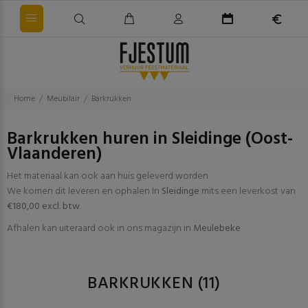
Home
Meubilair
Barkrukken
Barkrukken huren in Sleidinge (Oost-
Vlaanderen)
Het materiaal kan ook aan huis geleverd worden.
We komen dit leveren en ophalen In
Sleidinge
mits een leverkost van
€180,00 excl. btw
.
Afhalen kan uiteraard ook in ons magazijn in
Meulebeke
BARKRUKKEN
(11)