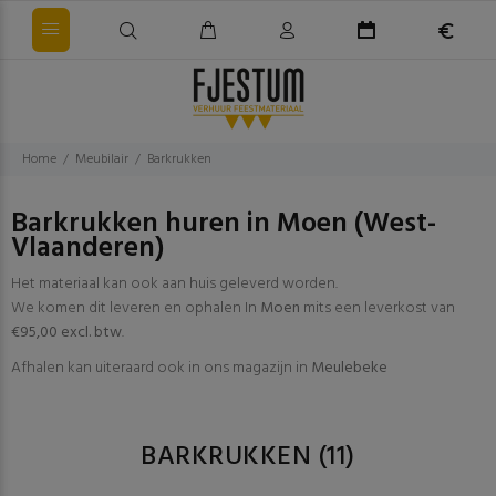
Home
Meubilair
Barkrukken
Barkrukken huren in Moen (West-
Vlaanderen)
Het materiaal kan ook aan huis geleverd worden.
We komen dit leveren en ophalen In
Moen
mits een leverkost van
€95,00 excl. btw
.
Afhalen kan uiteraard ook in ons magazijn in
Meulebeke
BARKRUKKEN
(11)