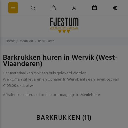
Home
Meubilair
Barkrukken
Barkrukken huren in Wervik (West-
Vlaanderen)
Het materiaal kan ook aan huis geleverd worden.
We komen dit leveren en ophalen In
Wervik
mits een leverkost van
€105,00 excl. btw
.
Afhalen kan uiteraard ook in ons magazijn in
Meulebeke
BARKRUKKEN
(11)