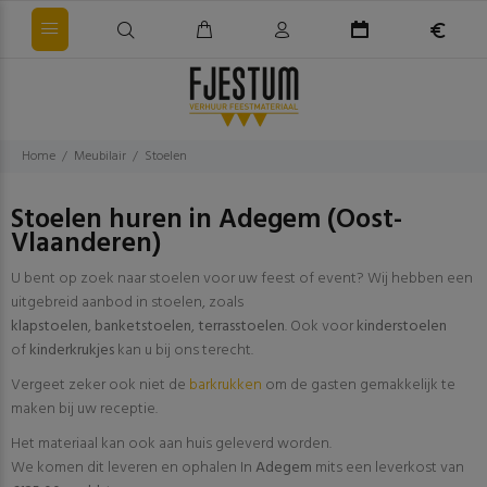
Home
Meubilair
Stoelen
Stoelen huren in Adegem (Oost-
Vlaanderen)
U bent op zoek naar stoelen voor uw feest of event? Wij hebben een
uitgebreid aanbod in stoelen, zoals
klapstoelen
,
banketstoelen
,
terrasstoelen
. Ook voor
kinderstoelen
of
kinderkrukjes
kan u bij ons terecht.
Vergeet zeker ook niet de
barkrukken
om de gasten gemakkelijk te
maken bij uw receptie.
Het materiaal kan ook aan huis geleverd worden.
We komen dit leveren en ophalen In
Adegem
mits een leverkost van