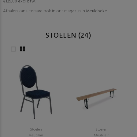
€125,00 excl. btw
.
Afhalen kan uiteraard ook in ons magazijn in
Meulebeke
STOELEN
(24)
Stoelen
Stoelen
Meubilair
Meubilair