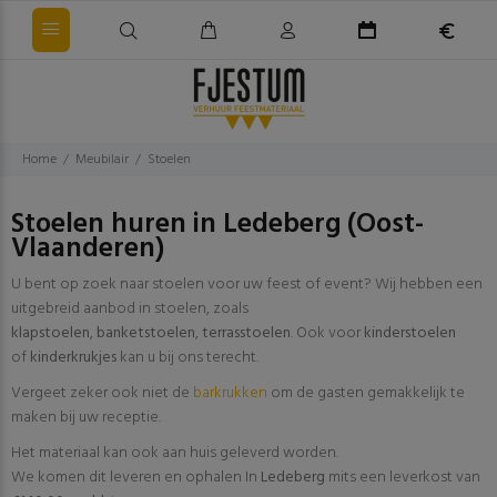
Home
Meubilair
Stoelen
Stoelen huren in Ledeberg (Oost-
Vlaanderen)
U bent op zoek naar stoelen voor uw feest of event? Wij hebben een
uitgebreid aanbod in stoelen, zoals
klapstoelen
,
banketstoelen
,
terrasstoelen
. Ook voor
kinderstoelen
of
kinderkrukjes
kan u bij ons terecht.
Vergeet zeker ook niet de
barkrukken
om de gasten gemakkelijk te
maken bij uw receptie.
Het materiaal kan ook aan huis geleverd worden.
We komen dit leveren en ophalen In
Ledeberg
mits een leverkost van