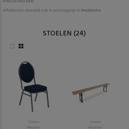
€140,00 excl. btw
.
Afhalen kan uiteraard ook in ons magazijn in
Meulebeke
STOELEN
(24)
Stoelen
Stoelen
Meubilair
Meubilair