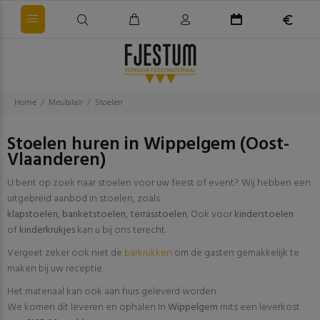
Home
Meubilair
Stoelen
Stoelen huren in Wippelgem (Oost-
Vlaanderen)
U bent op zoek naar stoelen voor uw feest of event? Wij hebben een
uitgebreid aanbod in stoelen, zoals
klapstoelen
,
banketstoelen
,
terrasstoelen
. Ook voor
kinderstoelen
of
kinderkrukjes
kan u bij ons terecht.
Vergeet zeker ook niet de
barkrukken
om de gasten gemakkelijk te
maken bij uw receptie.
Het materiaal kan ook aan huis geleverd worden.
We komen dit leveren en ophalen In
Wippelgem
mits een leverkost