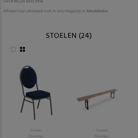
van
€185,00 excl. btw
.
Afhalen kan uiteraard ook in ons magazijn in
Meulebeke
STOELEN
(24)
Stoelen
Stoelen
Meubilair
Meubilair