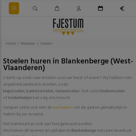
Home
Meubilair
Stoelen
Stoelen huren in Blankenberge (West-
Vlaanderen)
U bent op zoek naar stoelen voor uw feest of event? Wij hebben een
uitgebreid aanbod in stoelen, zoals
klapstoelen
,
banketstoelen
,
terrasstoelen
. Ook voor
kinderstoelen
of
kinderkrukjes
kan u bij ons terecht.
Vergeet zeker ook niet de
barkrukken
om de gasten gemakkelijk te
maken bij uw receptie.
Het materiaal kan ook aan huis geleverd worden.
We komen dit leveren en ophalen In
Blankenberge
mits een leverkost