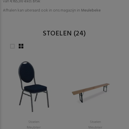
van
€165,00 excl. btw
.
Afhalen kan uiteraard ook in ons magazijn in
Meulebeke
STOELEN
(24)
Stoelen
Stoelen
Meubilair
Meubilair