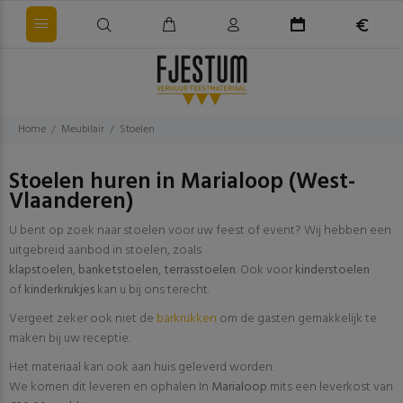
Home
Meubilair
Stoelen
Stoelen huren in Marialoop (West-
Vlaanderen)
U bent op zoek naar stoelen voor uw feest of event? Wij hebben een
uitgebreid aanbod in stoelen, zoals
klapstoelen
,
banketstoelen
,
terrasstoelen
. Ook voor
kinderstoelen
of
kinderkrukjes
kan u bij ons terecht.
Vergeet zeker ook niet de
barkrukken
om de gasten gemakkelijk te
maken bij uw receptie.
Het materiaal kan ook aan huis geleverd worden.
We komen dit leveren en ophalen In
Marialoop
mits een leverkost van