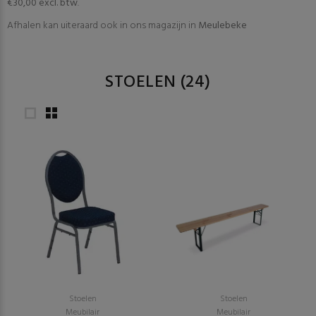
€30,00 excl. btw
.
Afhalen kan uiteraard ook in ons magazijn in
Meulebeke
STOELEN
(24)
Stoelen
Stoelen
Meubilair
Meubilair