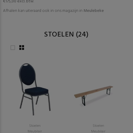
€175,00 excl. btw
.
Afhalen kan uiteraard ook in ons magazijn in
Meulebeke
STOELEN
(24)
Stoelen
Stoelen
Meubilair
Meubilair