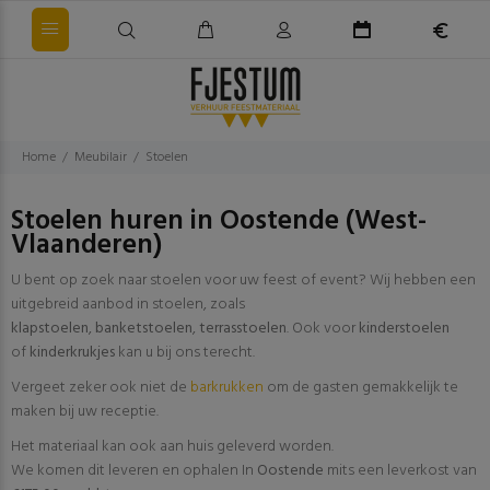
Home
Meubilair
Stoelen
Stoelen huren in Oostende (West-
Vlaanderen)
U bent op zoek naar stoelen voor uw feest of event? Wij hebben een
uitgebreid aanbod in stoelen, zoals
klapstoelen
,
banketstoelen
,
terrasstoelen
. Ook voor
kinderstoelen
of
kinderkrukjes
kan u bij ons terecht.
Vergeet zeker ook niet de
barkrukken
om de gasten gemakkelijk te
maken bij uw receptie.
Het materiaal kan ook aan huis geleverd worden.
We komen dit leveren en ophalen In
Oostende
mits een leverkost van