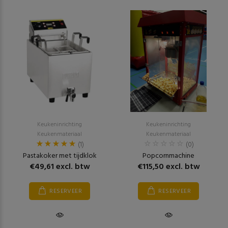
Keukeninrichting
Keukeninrichting
Keukenmateriaal
Keukenmateriaal
(1)
(0)
Pastakoker met tijdklok
Popcornmachine
€49,61 excl. btw
€115,50 excl. btw
RESERVEER
RESERVEER