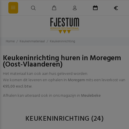
Home
Keukenmateriaal
Keukeninrichting
Keukeninrichting huren in Moregem
(Oost-Vlaanderen)
Het materiaal kan ook aan huis geleverd worden.
We komen dit leveren en ophalen In
Moregem
mits een leverkost van
€95,00 excl. btw
.
Afhalen kan uiteraard ook in ons magazijn in
Meulebeke
KEUKENINRICHTING
(24)