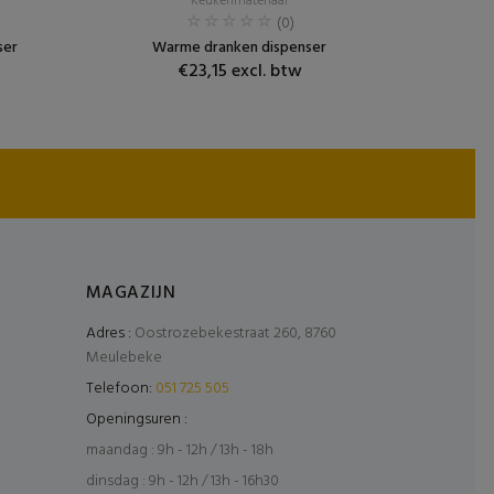
Keukenmateriaal
(0)
ser
Warme dranken dispenser
€23,15 excl. btw
MAGAZIJN
Adres :
Oostrozebekestraat 260, 8760
Meulebeke
Telefoon:
051 725 505
Openingsuren :
maandag : 9h - 12h / 13h - 18h
dinsdag : 9h - 12h / 13h - 16h30