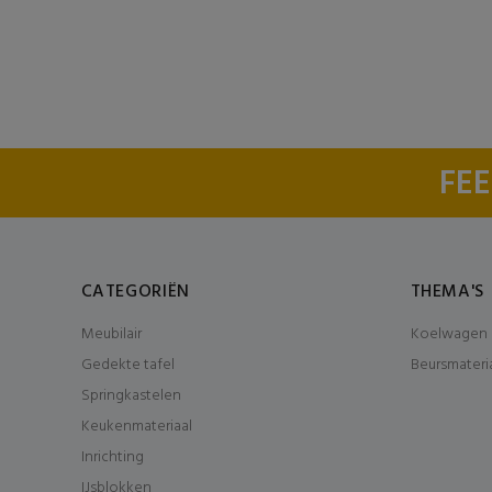
FEE
CATEGORIËN
THEMA'S
Meubilair
Koelwagen 
Gedekte tafel
Beursmateri
Springkastelen
Keukenmateriaal
Inrichting
IJsblokken