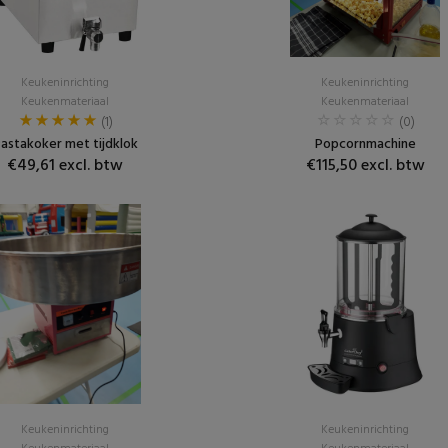
Keukeninrichting
Keukeninrichting
Keukenmateriaal
Keukenmateriaal
(1)
(0)
astakoker met tijdklok
Popcornmachine
€49,61 excl. btw
€115,50 excl. btw
Keukeninrichting
Keukeninrichting