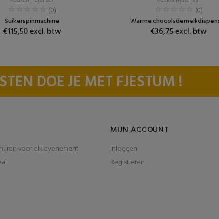
Keukenmateriaal
Keukenmateriaal
(0)
(0)
Suikerspinmachine
Warme chocolademelkdispen
€115,50 excl. btw
€36,75 excl. btw
STEN DOE JE MET FJESTUM !
MIJN ACCOUNT
huren voor elk evenement
Inloggen
aal
Registreren