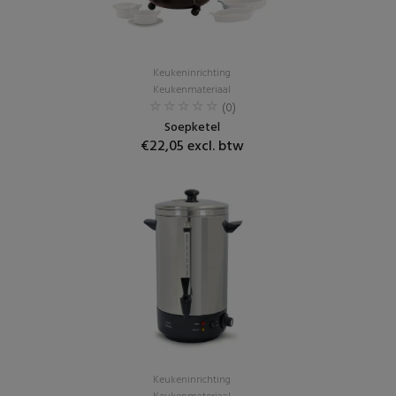
Keukeninrichting
Keukenmateriaal
(0)
Soepketel
€22,05 excl. btw
Keukeninrichting