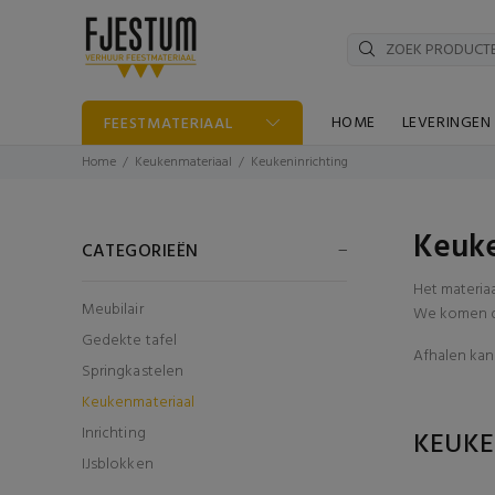
HOME
LEVERINGEN
FEESTMATERIAAL
Home
Keukenmateriaal
Keukeninrichting
Keuke
CATEGORIEËN
Het materia
Meubilair
We komen di
Gedekte tafel
Afhalen kan 
Springkastelen
Keukenmateriaal
Inrichting
KEUKE
IJsblokken