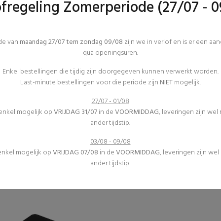
ofregeling Zomerperiode (27/07 - 0
€1,38 excl. btw
€2,21 excl. btw
ode van
maandag 27/07 tem zondag 09/08
zijn we in verlof en is er een aa
qua openingsuren.
Enkel bestellingen die tijdig zijn doorgegeven kunnen verwerkt worden.
Last-minute bestellingen voor die periode zijn
NIET
mogelijk.
27/07 - 01/08
 enkel mogelijk op
VRIJDAG 31/07
in de
VOORMIDDAG
, leveringen zijn wel
ander tijdstip.
Keukeninrichting
Keukeninrichting
03/08 - 09/08
Keukenmateriaal
Keukenmateriaal
 enkel mogelijk op
VRIJDAG 07/08
in de
VOORMIDDAG
, leveringen zijn we
(0)
(0)
ander tijdstip.
Gastronormbak 1/2 G
Gastronormbak 1/3 G
€1,65 excl. btw
€1,49 excl. btw