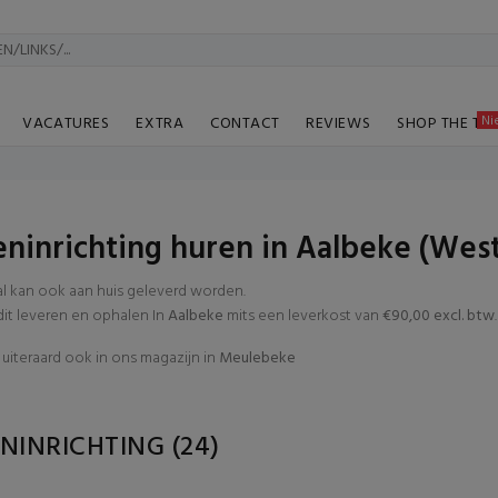
Ni
VACATURES
EXTRA
CONTACT
REVIEWS
SHOP THE TA
ninrichting huren in Aalbeke (Wes
al kan ook aan huis geleverd worden.
t leveren en ophalen In
Aalbeke
mits een leverkost van
€90,00 excl. btw
.
uiteraard ook in ons magazijn in
Meulebeke
NINRICHTING
(24)