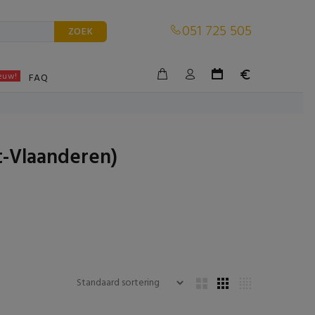
051 725 505
ZOEK
euw!
BLE
FAQ
t-Vlaanderen)