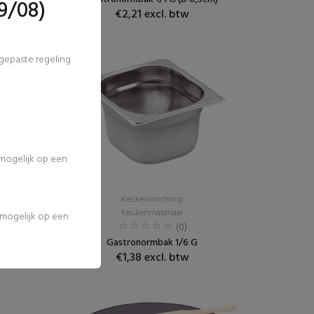
9/08)
€2,21 excl. btw
ngepaste regeling
 mogelijk op een
Keukeninrichting
Keukenmateriaal
l mogelijk op een
(0)
Gastronormbak 1/6 G
€1,38 excl. btw