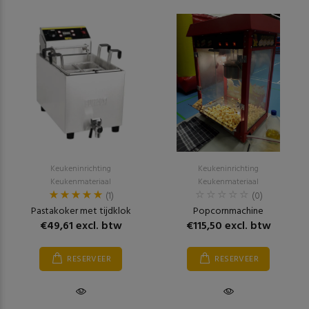
Keukeninrichting
Keukeninrichting
Keukenmateriaal
Keukenmateriaal
(1)
(0)
Pastakoker met tijdklok
Popcornmachine
€49,61 excl. btw
€115,50 excl. btw
RESERVEER
RESERVEER