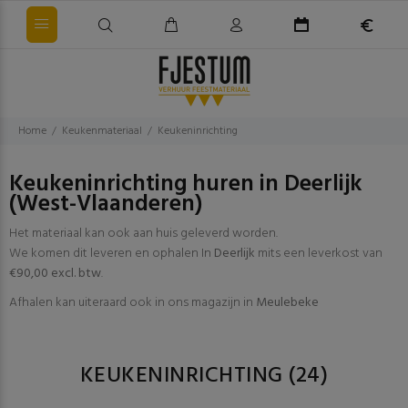
Home
Keukenmateriaal
Keukeninrichting
Keukeninrichting huren in Deerlijk
(West-Vlaanderen)
Het materiaal kan ook aan huis geleverd worden.
We komen dit leveren en ophalen In
Deerlijk
mits een leverkost van
€90,00 excl. btw
.
Afhalen kan uiteraard ook in ons magazijn in
Meulebeke
KEUKENINRICHTING
(24)